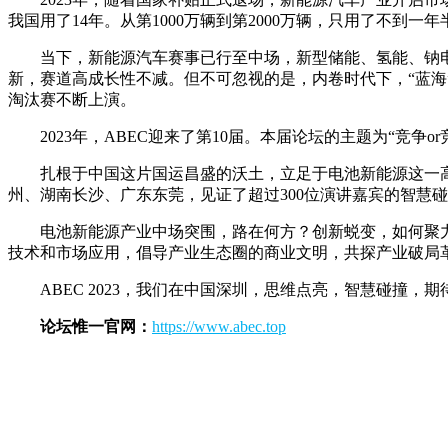
我国用了14年。从第1000万辆到第2000万辆，只用了不到一年
当下，新能源汽车赛事已行至中场，新型储能、氢能、钠
新，赛道高成长性不减。但不可忽视的是，内卷时代下，“蓝海”
淘汰赛不断上演。
2023年，ABEC迎来了第10届。本届论坛的主题为“竞争
扎根于中国这片国运昌盛的沃土，立足于电池新能源这一高
州、湖南长沙、广东东莞，见证了超过300位演讲嘉宾的智慧
电池新能源产业中场突围，路在何方？创新蜕变，如何聚
技术和市场应用，倡导产业生态圈的商业文明，共探产业破局
ABEC 2023，我们在中国深圳，思维点亮，智慧碰撞，
论坛
惟一官网：
https://www.abec.top