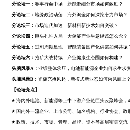
分论坛一
：
赛事行至中场，新能源细分市场如何致胜？
分论坛二
：
地缘政治动荡，海外淘金如何深挖潜力市场？
分论坛三
：
市场迭代加速，新材料新技术如何突破？
分论坛四
：
巨头扎堆入局，大储能产业生意经该怎么念？
分论坛五
：
过剩周期显现，智能装备国产化供需如何共振
分论坛六
：
抢矿大战持续，产业健康生态圈如何构建？
头脑风暴A
：
业绩整体承压，电池新能源企业如何求生求
头脑风暴B
：
光储充换风起，新模式新业态如何乘风而上
【论坛亮点】
海内
外电池、新能源等上中下游产业链巨头云聚峰会，4
国内外一流企业、上市公司、知名机构、行业协会、政
政策、技术、市场、管理、品牌、资本等高层密集交流