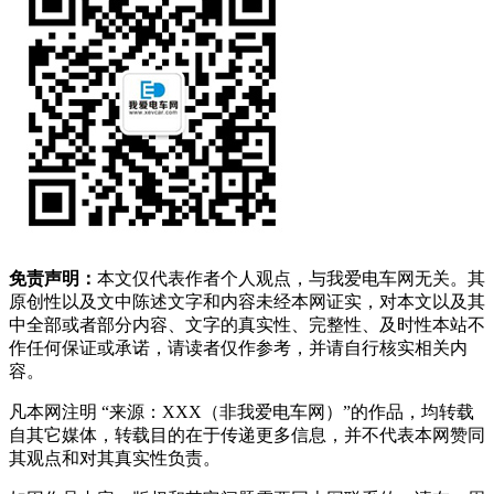
免责声明：
本文仅代表作者个人观点，与我爱电车网无关。其
原创性以及文中陈述文字和内容未经本网证实，对本文以及其
中全部或者部分内容、文字的真实性、完整性、及时性本站不
作任何保证或承诺，请读者仅作参考，并请自行核实相关内
容。
凡本网注明 “来源：XXX（非我爱电车网）”的作品，均转载
自其它媒体，转载目的在于传递更多信息，并不代表本网赞同
其观点和对其真实性负责。