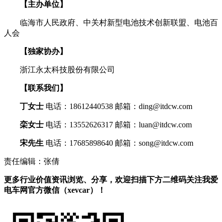
【主办单位】
临海市人民政府、中关村新型电池技术创新联盟、电池百
人会
【独家协办】
浙江永太科技股份有限公司
【联系我们】
丁女士
电话：18612440538 邮箱：ding@itdcw.com
栾女士
电话：13552626317 邮箱：luan@itdcw.com
宋先生
电话：17685898640 邮箱：song@itdcw.com
责任编辑：张倩
更多行业价值资讯浏览、分享，欢迎扫描下方二维码关注我爱
电车网官方微信（xevcar）！