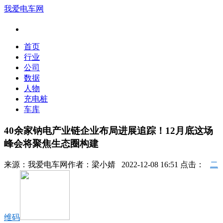
我爱电车网
首页
行业
公司
数据
人物
充电桩
车库
40余家钠电产业链企业布局进展追踪！12月底这场
峰会将聚焦生态圈构建
来源：
我爱电车网
作者：
梁小婧
2022-12-08 16:51 点击：
二
维码