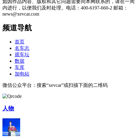
如因作品内容、版权和其它问题需要同本网联系的，请在一周
内进行，以便我们及时处理。电话：400-6197-660-2 邮箱：
news@xevcar.com
频道导航
首页
名车志
观车坛
数据
车库
加电站
微信公众平台：搜索“xevcar”或扫描下面的二维码
人物