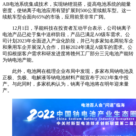
AB电池系统集成技术，实现钠锂混搭，提高电池系统的能量
密度，使钠离子电池应用有望扩展到500公里续航车型。这一
续航车型会面向65%的市场，应用前景非常广阔。
12月1日，孚能科技在投资者互动平台表示，公司钠离子
电池产品已处于集中送样阶段，产品已满足A0级车需求。公
司计划2023年全面进入产业化阶段，并已与多家知名两轮车企
和乘用车企开展深入合作，目标2024年满足A级车的需求。公
司拟根据客户需求和研发进度将赣州工厂部分三元电池产能转
为钠电池产能。
此外，电池网在梳理企业布局中发现，多家布局钠电池及
正极、负极、电解液等钠电池材料产能宣布于2023年集中投
产。与此同时，多家机构认为，钠离子电池将在明年迎来量
产。