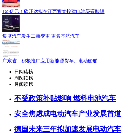
165亿元！欣旺达拟在江西宜春投建电池级碳酸锂
集度汽车发生工商变更 更名幂航汽车
广东省：积极推广应用新能源货车、电动船舶
日阅读榜
周阅读榜
月阅读榜
不受政策补贴影响 燃料电池汽车
安全焦虑成电动汽车产业发展首道
德国未来三年拟加速发展电动汽车