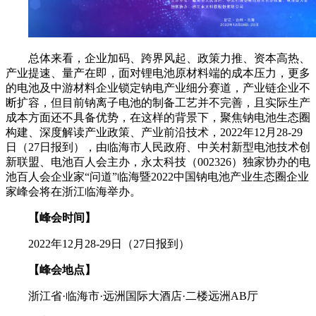
总体来看，企业加码、跨界风起、政策力推、资本高热、
产业提速、量产在即，面对锂电池原材料端的成本压力，更多
的电池及中游材料企业锁定钠电产业细分赛道，产业链企业不
断扩容，但目前钠离子电池的制备工艺并不完善，且实际生产
成本方面还不具备优势，在这样的背景下，聚焦钠电池生态圈
构建、深度解读产业政策、产业前沿技术，2022年12月28-29
日（27日报到），由临海市人民政府、中关村新型电池技术创
新联盟、电池百人会主办，永太科技（002326）独家协办的电
池百人会企业家“问道”临海暨2022中国钠电池产业生态圈企业
家峰会将在浙江临海举办。
【峰会时间】
2022年12月28-29日（27日报到）
【峰会地点】
浙江省·临海市·远洲国际大酒店·二楼远洲AB厅