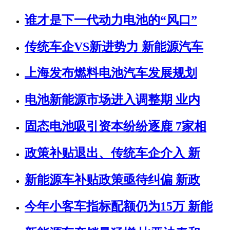
谁才是下一代动力电池的“风口”
传统车企VS新进势力 新能源汽车
上海发布燃料电池汽车发展规划
电池新能源市场进入调整期 业内
固态电池吸引资本纷纷逐鹿 7家相
政策补贴退出、传统车企介入 新
新能源车补贴政策亟待纠偏 新政
今年小客车指标配额仍为15万 新能