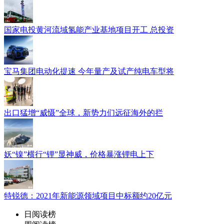
国家电投黄河流域氢能产业基地项目开工 总投资
宝马集团电动化提速 今年量产及试产纯电车型将
出口猛增“威慑”全球，新势力们远征海外的拦
妖“镍”横行“锂”显神威，价格暴涨锂电上下
特锐德：2021年新能源领域项目中标额约20亿元
日阅读榜