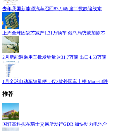
去年我国新能源汽车召回83万辆 逾半数缺陷线索
上周全球因缺芯减产1.31万辆车 俄乌局势或加剧芯
2月新能源乘用车批发销量达31.7万辆 出口4.53万辆
1月全球电动车销量榜：仅3款外国车上榜 Model 3跌
推荐
国轩高科拟在瑞士交易所发行GDR 加快动力电池全