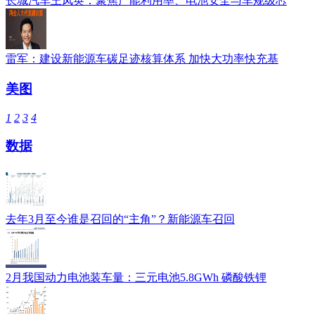
长城汽车王凤英：聚焦产能利用率、电池安全与车规级芯
雷军：建设新能源车碳足迹核算体系 加快大功率快充基
美图
1
2
3
4
数据
去年3月至今谁是召回的“主角”？新能源车召回
2月我国动力电池装车量：三元电池5.8GWh 磷酸铁锂