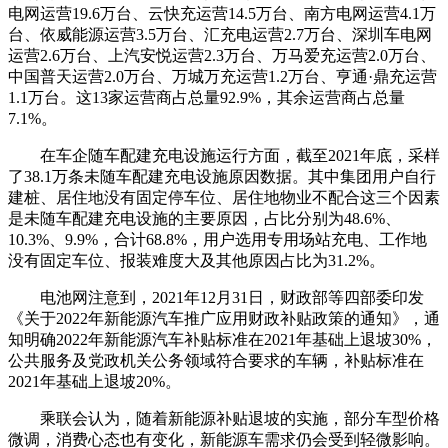
电网运营19.6万台、云快充运营14.5万台、南方电网运营4.1万
台、依威能源运营3.5万台、汇充电运营2.7万台、深圳车电网
运营2.6万台、上汽安悦运营2.3万台、万马爱充运营2.0万台、
中国普天运营2.0万台、万城万充运营1.2万台、亨通·鼎充运营
1.1万台。这13家运营商占总量92.9%，其余运营商占总量
7.1%。
在车企随车配建充电设施运行方面，截至2021年底，采样
了38.1万条未随车配建充电设施原因数据。其中集团用户自行
建桩、居住地没有固定停车位、居住地物业不配合这三个因素
是未随车配建充电设施的主要原因，占比分别为48.6%、
10.3%、9.9%，合计68.8%，用户选用专用场站充电、工作地
没有固定车位、报装难度大及其他原因占比为31.2%。
电池网注意到，2021年12月31日，财政部等四部委印发
《关于2022年新能源汽车推广应用财政补贴政策的通知》，通
知明确2022年新能源汽车补贴标准在2021年基础上退坡30%，
公共服务及党政机关公务领域符合要求的车辆，补贴标准在
2021年基础上退坡20%。
乘联会认为，随着新能源补贴退坡的实施，部分车型价格
微调，消费心态也有变化，新能源车需求仍会受到轻微影响。