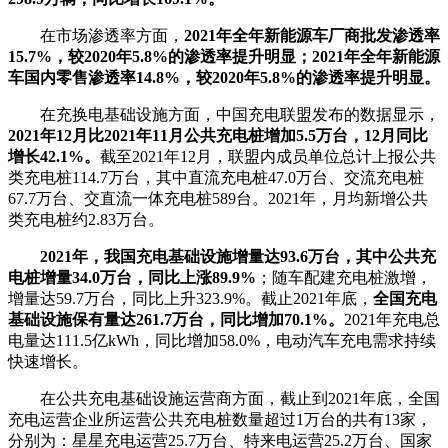
在市场渗透率方面，
2021年全年新能源车厂商批发渗透率
15.7%，较2020年5.8%的渗透率提升明显；2021年全年新能源
车国内零售渗透率14.8%，较2020年5.8%的渗透率提升明显。
在充换电基础设施方面，中国充电联盟发布的数据显示，
2021年12月比2021年11月公共充电桩增加5.5万台，12月同比
增长42.1%。
截至2021年12月，联盟内成员单位总计上报公共
类充电桩114.7万台，其中直流充电桩47.0万台、交流充电桩
67.7万台、交直流一体充电桩589台。2021年，月均新增公共
类充电桩约2.83万台。
2021年，我国充电基础设施增量达93.6万台，其中公共充
电桩增量34.0万台，同比上涨89.9%
；随车配建充电桩激增，
增量达59.7万台，同比上升323.9%。截止2021年底，
全国充电
基础设施保有量达261.7万台，同比增加70.1%。
2021年充电总
电量达111.5亿kWh，同比增加58.0%，电动汽车充电需求持续
快速增长。
在公共充电基础设施运营商方面，截止到2021年底，全国
充电运营企业所运营公共充电桩数量超过1万台的共有13家，
分别为：星星充电运营25.7万台、特来电运营25.2万台、国家