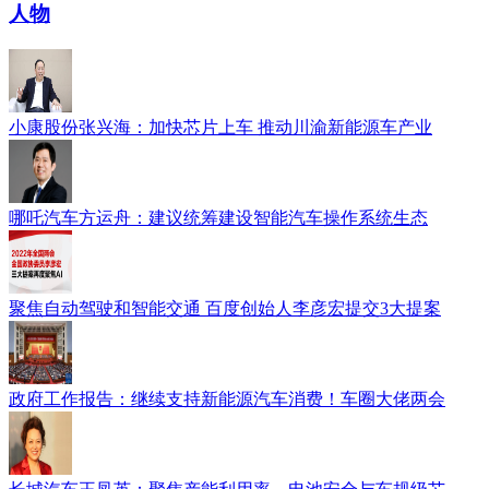
人物
小康股份张兴海：加快芯片上车 推动川渝新能源车产业
哪吒汽车方运舟：建议统筹建设智能汽车操作系统生态
聚焦自动驾驶和智能交通 百度创始人李彦宏提交3大提案
政府工作报告：继续支持新能源汽车消费！车圈大佬两会