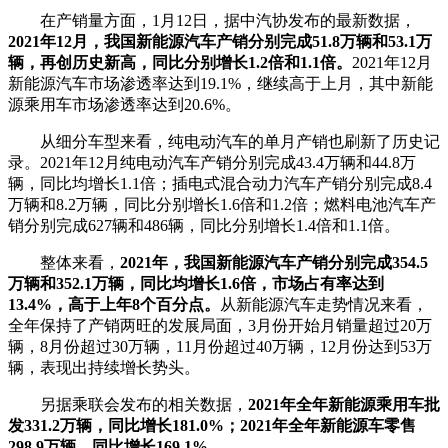
在产销量方面，1月12日，据中汽协发布的最新数据，
2021年12月，我国新能源汽车产销分别完成51.8万辆和53.1万
辆，
再创历史新高，同比分别增长1.2倍和1.1倍。
2021年12月
新能源汽车市场渗透率达到19.1%，继续高于上月，其中新能
源乘用车市场渗透率达到20.6%。
从细分车型来看，纯电动汽车的单月产销也刷新了历史记
录。2021年12月纯电动汽车产销分别完成43.4万辆和44.8万
辆，同比均增长1.1倍；插电式混合动力汽车产销分别完成8.4
万辆和8.2万辆，同比分别增长1.6倍和1.2倍；燃料电池汽车产
销分别完成627辆和486辆，同比分别增长1.4倍和1.1倍。
整体来看，
2021年，我国新能源汽车产销分别完成354.5
万辆和352.1万辆，同比均增长1.6倍，市场占有率达到
13.4%，高于上年8个百分点。
从新能源汽车走势情况来看，
全年保持了产销两旺的发展局面，3月份开始月销量超过20万
辆，8月份超过30万辆，11月份超过40万辆，12月份达到53万
辆，表现出持续增长势头。
另据乘联会发布的相关数据，
2021年全年新能源乘用车批
发331.2万辆，同比增长181.0%；2021年全年新能源车零售
298.9万辆，同比增长169.1%。