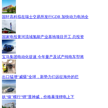
国轩高科拟在瑞士交易所发行GDR 加快动力电池全
国家电投黄河流域氢能产业基地项目开工 总投资
宝马集团电动化提速 今年量产及试产纯电车型将
出口猛增“威慑”全球，新势力们远征海外的拦
妖“镍”横行“锂”显神威，价格暴涨锂电上下