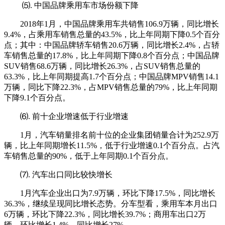
⑸. 中国品牌乘用车市场份额下降
2018年1月，中国品牌乘用车共销售106.9万辆，同比增长
9.4%，占乘用车销售总量的43.5%，比上年同期下降0.5个百分
点；其中：中国品牌轿车销售20.6万辆，同比增长2.4%，占轿
车销售总量的17.8%，比上年同期下降0.8个百分点；中国品牌
SUV销售68.6万辆，同比增长26.3%，占SUV销售总量的
63.3%，比上年同期提高1.7个百分点；中国品牌MPV销售14.1
万辆，同比下降22.3%，占MPV销售总量的79%，比上年同期
下降9.1个百分点。
⑹. 前十企业增速低于行业增速
1月，汽车销量排名前十位的企业集团销量合计为252.9万
辆，比上年同期增长11.5%，低于行业增速0.1个百分点。占汽
车销售总量的90%，低于上年同期0.1个百分点。
⑺. 汽车出口同比较快增长
1月汽车企业出口为7.9万辆，环比下降17.5%，同比增长
36.3%，继续呈现同比增长态势。分车型看，乘用车本月出口
6万辆，环比下降22.3%，同比增长39.7%；商用车出口2万
辆，环比增长1.4%，同比增长27%。