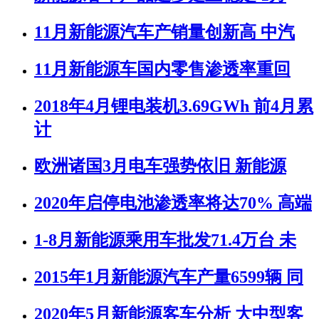
11月新能源汽车产销量创新高 中汽
11月新能源车国内零售渗透率重回
2018年4月锂电装机3.69GWh 前4月累
计
欧洲诸国3月电车强势依旧 新能源
2020年启停电池渗透率将达70% 高端
1-8月新能源乘用车批发71.4万台 未
2015年1月新能源汽车产量6599辆 同
2020年5月新能源客车分析 大中型客