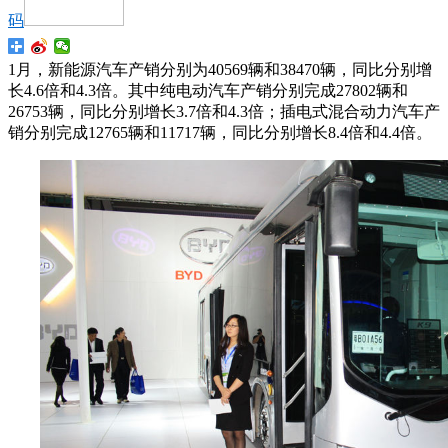
码
1月，新能源汽车产销分别为40569辆和38470辆，同比分别增
长4.6倍和4.3倍。其中纯电动汽车产销分别完成27802辆和
26753辆，同比分别增长3.7倍和4.3倍；插电式混合动力汽车产
销分别完成12765辆和11717辆，同比分别增长8.4倍和4.4倍。