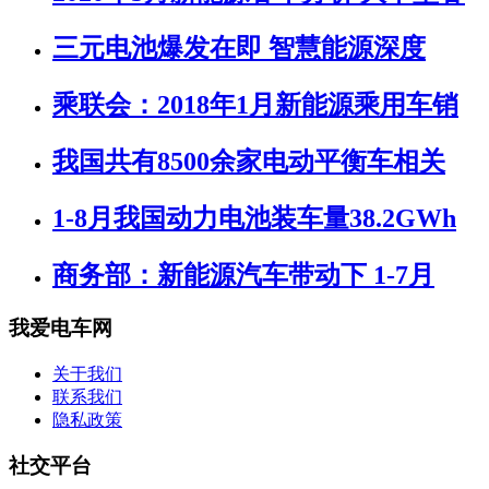
三元电池爆发在即 智慧能源深度
乘联会：2018年1月新能源乘用车销
我国共有8500余家电动平衡车相关
1-8月我国动力电池装车量38.2GWh
商务部：新能源汽车带动下 1-7月
我爱电车网
关于我们
联系我们
隐私政策
社交平台