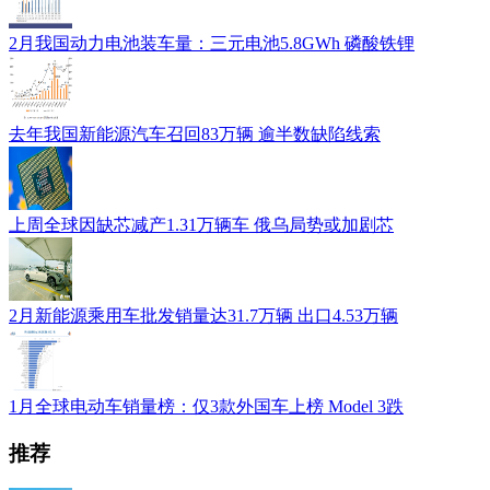
2月我国动力电池装车量：三元电池5.8GWh 磷酸铁锂
去年我国新能源汽车召回83万辆 逾半数缺陷线索
上周全球因缺芯减产1.31万辆车 俄乌局势或加剧芯
2月新能源乘用车批发销量达31.7万辆 出口4.53万辆
1月全球电动车销量榜：仅3款外国车上榜 Model 3跌
推荐