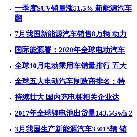
一季度SUV销量涨51.5% 新能源汽车
翻
7月我国新能源汽车销售8万辆 动力
国际能源署：2020年全球电动汽车
全球10月电动乘用车销量排行 五大
全球五大电动汽车制造商排名：特
持续壮大 国内充电桩相关企业达
2017年全球锂电池出货量143.5Gwh 2
3月我国生产新能源汽车33015辆 销