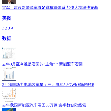
雷军：建设新能源车碳足迹核算体系 加快大功率快充基
美图
1
2
3
4
数据
去年3月至今谁是召回的“主角”？新能源车召回
2月我国动力电池装车量：三元电池5.8GWh 磷酸铁锂
去年我国新能源汽车召回83万辆 逾半数缺陷线索