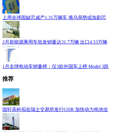
上周全球因缺芯减产1.31万辆车 俄乌局势或加剧芯
2月新能源乘用车批发销量达31.7万辆 出口4.53万辆
1月全球电动车销量榜：仅3款外国车上榜 Model 3跌
推荐
国轩高科拟在瑞士交易所发行GDR 加快动力电池全