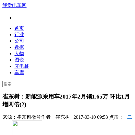
我爱电车网
首页
行业
公司
数据
人物
图说
充电桩
车库
崔东树：新能源乘用车2017年2月销1.65万 环比1月
增两倍(2)
来源：
崔东树微号
作者：
崔东树
2017-03-10 09:53 点击：
二