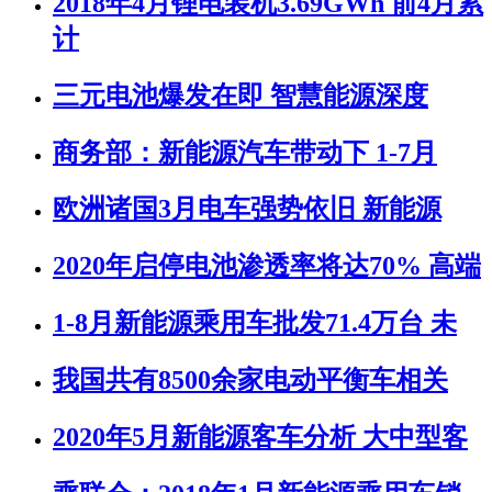
2018年4月锂电装机3.69GWh 前4月累
计
三元电池爆发在即 智慧能源深度
商务部：新能源汽车带动下 1-7月
欧洲诸国3月电车强势依旧 新能源
2020年启停电池渗透率将达70% 高端
1-8月新能源乘用车批发71.4万台 未
我国共有8500余家电动平衡车相关
2020年5月新能源客车分析 大中型客