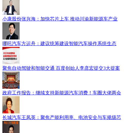
小康股份张兴海：加快芯片上车 推动川渝新能源车产业
哪吒汽车方运舟：建议统筹建设智能汽车操作系统生态
聚焦自动驾驶和智能交通 百度创始人李彦宏提交3大提案
政府工作报告：继续支持新能源汽车消费！车圈大佬两会
长城汽车王凤英：聚焦产能利用率、电池安全与车规级芯