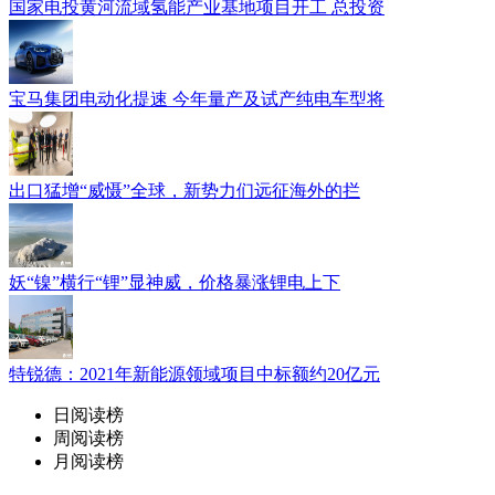
国家电投黄河流域氢能产业基地项目开工 总投资
宝马集团电动化提速 今年量产及试产纯电车型将
出口猛增“威慑”全球，新势力们远征海外的拦
妖“镍”横行“锂”显神威，价格暴涨锂电上下
特锐德：2021年新能源领域项目中标额约20亿元
日阅读榜
周阅读榜
月阅读榜