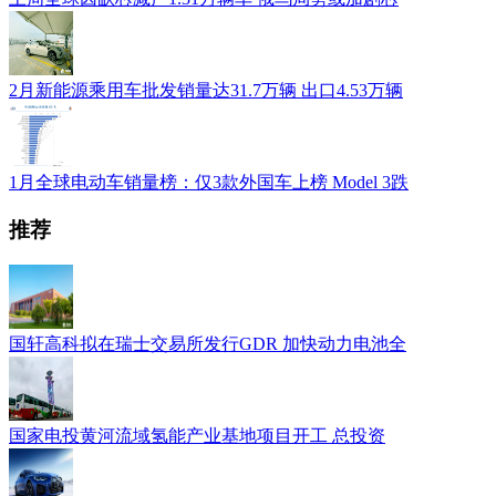
2月新能源乘用车批发销量达31.7万辆 出口4.53万辆
1月全球电动车销量榜：仅3款外国车上榜 Model 3跌
推荐
国轩高科拟在瑞士交易所发行GDR 加快动力电池全
国家电投黄河流域氢能产业基地项目开工 总投资