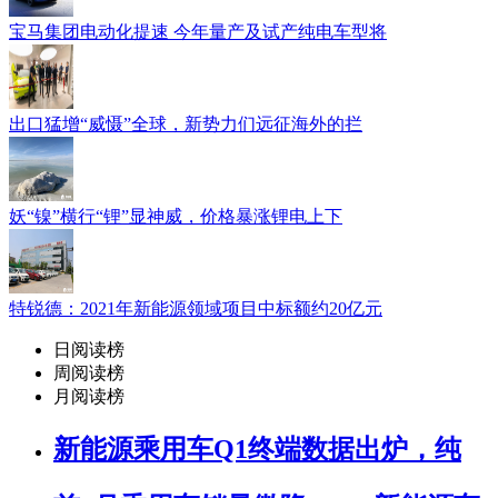
宝马集团电动化提速 今年量产及试产纯电车型将
出口猛增“威慑”全球，新势力们远征海外的拦
妖“镍”横行“锂”显神威，价格暴涨锂电上下
特锐德：2021年新能源领域项目中标额约20亿元
日阅读榜
周阅读榜
月阅读榜
新能源乘用车Q1终端数据出炉，纯