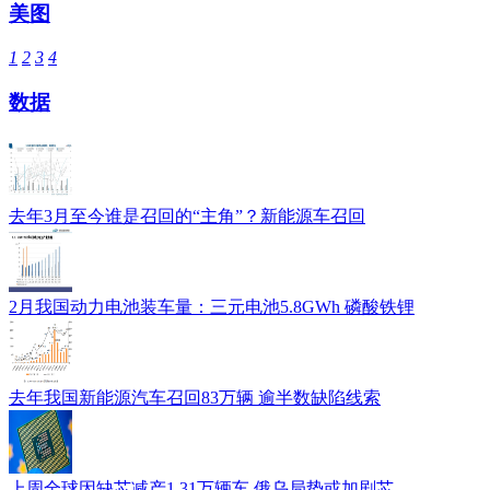
美图
1
2
3
4
数据
去年3月至今谁是召回的“主角”？新能源车召回
2月我国动力电池装车量：三元电池5.8GWh 磷酸铁锂
去年我国新能源汽车召回83万辆 逾半数缺陷线索
上周全球因缺芯减产1.31万辆车 俄乌局势或加剧芯