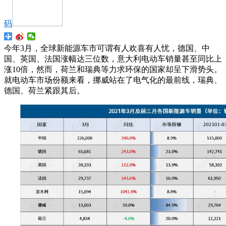
码
今年3月，全球新能源车市可谓有人欢喜有人忧，德国、中
国、英国、法国涨幅达三位数，意大利电动车销量甚至同比上
涨10倍，然而，荷兰和瑞典等力求环保的国家却呈下滑势头。
就电动车市场份额来看，挪威站在了电气化的最前线，瑞典、
德国、荷兰紧跟其后。