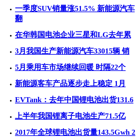
一季度SUV销量涨51.5% 新能源汽车
翻
在华韩国电池企业三星和LG去年累
3月我国生产新能源汽车33015辆 销
5月乘用车市场继续回暖 时隔22个
新能源客车产品逐步走上稳定 1月
EVTank：去年中国锂电池出货131.6
上半年我国锂离子电池生产71.5亿
2017年全球锂电池出货量143.5Gwh 2