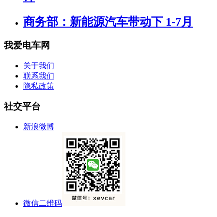
商务部：新能源汽车带动下 1-7月
我爱电车网
关于我们
联系我们
隐私政策
社交平台
新浪微博
微信二维码