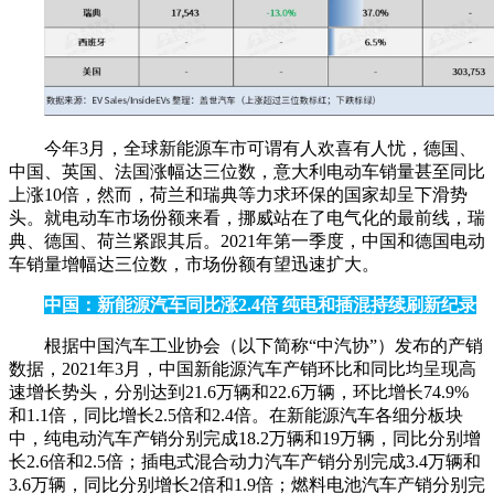
今年3月，全球新能源车市可谓有人欢喜有人忧，德国、
中国、英国、法国涨幅达三位数，意大利电动车销量甚至同比
上涨10倍，然而，荷兰和瑞典等力求环保的国家却呈下滑势
头。就电动车市场份额来看，挪威站在了电气化的最前线，瑞
典、德国、荷兰紧跟其后。2021年第一季度，中国和德国电动
车销量增幅达三位数，市场份额有望迅速扩大。
中国：新能源汽车同比涨2.4倍 纯电和插混持续刷新纪录
根据中国汽车工业协会（以下简称“中汽协”）发布的产销
数据，2021年3月，中国新能源汽车产销环比和同比均呈现高
速增长势头，分别达到21.6万辆和22.6万辆，环比增长74.9%
和1.1倍，同比增长2.5倍和2.4倍。在新能源汽车各细分板块
中，纯电动汽车产销分别完成18.2万辆和19万辆，同比分别增
长2.6倍和2.5倍；插电式混合动力汽车产销分别完成3.4万辆和
3.6万辆，同比分别增长2倍和1.9倍；燃料电池汽车产销分别完