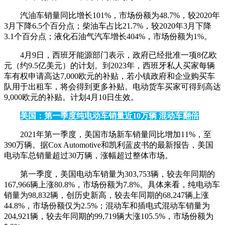
汽油车销量同比增长101%，市场份额为48.7%，较2020年
3月下降6.5个百分点；柴油车占比21.7%，较2020年3月下降
3.1个百分点；液化石油气汽车增长404%，市场份额为1%。
4月9日，西班牙能源部门表示，政府已经批准一项8亿欧
元（约9.5亿美元）的计划。到2023年，西班牙私人买家每辆
车有权申请高达7,000欧元的补贴，若小镇政府和企业购买车
队用于出租车，将会得到更多补贴。电动货车买家可得到高达
9,000欧元的补贴。计划4月10日生效。
美国：第一季度纯电动车销量近10万辆 混动车翻倍
2021年第一季度，美国市场新车销量同比增加11%，至
390万辆。据Cox Automotive和凯利蓝皮书的最新报告，美国
电动车总销量超过30万辆，涨幅超过整体市场。
第一季度，美国电动车销量为303,753辆，较去年同期的
167,966辆上涨80.8%，市场份额为7.8%。具体来看，纯电动车
销量为98,832辆，创历史新高，较去年同期的68,247辆上涨
44.8%，市场份额仅为2.5%；混动车和插电式混动车销量为
204,921辆，较去年同期的99,719辆大涨105.5%，市场份额为