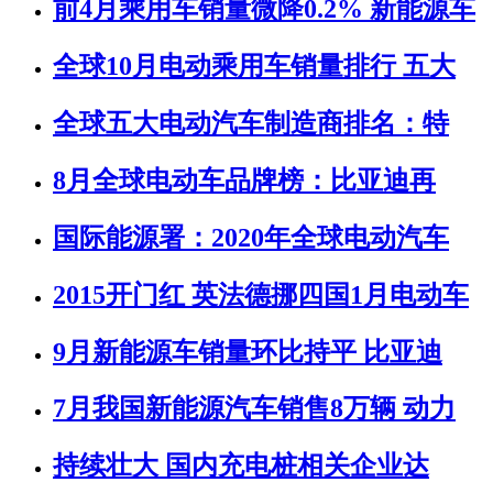
前4月乘用车销量微降0.2% 新能源车
全球10月电动乘用车销量排行 五大
全球五大电动汽车制造商排名：特
8月全球电动车品牌榜：比亚迪再
国际能源署：2020年全球电动汽车
2015开门红 英法德挪四国1月电动车
9月新能源车销量环比持平 比亚迪
7月我国新能源汽车销售8万辆 动力
持续壮大 国内充电桩相关企业达