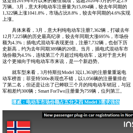
这是自2019年6月以来的最佳成绩，远超2020年3月的不足2.9
万辆。3月，意大利电动车注册量为15,094辆，较去年同期的
1,322辆上涨1041.8%，市场占比8.8%，较去年同期的4.6%实现
上涨。
具体来看，3月，意大利纯电动车注册7,362辆，打破去年
12月7,225辆的历史最高纪录，较去年同期大涨695%，市场份
额为4.3%；插电式混动车表现更佳，注册7,732辆，也创下历
史新高，约为去年同期389辆的20倍。当月，插电式混动车市
场份额为4.5%，连续第三个月超过纯电动车，这对于意大利
这个更倾向于纯电动车市来说，是一个新趋势。
就车型来看，3月特斯拉Model 3以1,363的注册量重返电
动车榜首；菲亚特500e表现也不错，以1,056辆的注册量排在
了第二名，但还是让出了已蝉联三个月的纯电动车销冠，与冠
军相差约300辆；Smart ForTwo注册量为759辆，位列第三。
挪威：电动车市场份额占五分之四 Model 3需求强劲