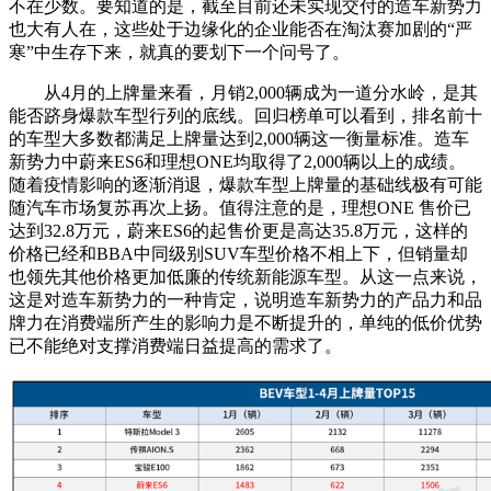
不在少数。要知道的是，截至目前还未实现交付的造车新势力
也大有人在，这些处于边缘化的企业能否在淘汰赛加剧的“严
寒”中生存下来，就真的要划下一个问号了。
从4月的上牌量来看，月销2,000辆成为一道分水岭，是其
能否跻身爆款车型行列的底线。回归榜单可以看到，排名前十
的车型大多数都满足上牌量达到2,000辆这一衡量标准。造车
新势力中蔚来ES6和理想ONE均取得了2,000辆以上的成绩。
随着疫情影响的逐渐消退，爆款车型上牌量的基础线极有可能
随汽车市场复苏再次上扬。值得注意的是，理想ONE 售价已
达到32.8万元，蔚来ES6的起售价更是高达35.8万元，这样的
价格已经和BBA中同级别SUV车型价格不相上下，但销量却
也领先其他价格更加低廉的传统新能源车型。从这一点来说，
这是对造车新势力的一种肯定，说明造车新势力的产品力和品
牌力在消费端所产生的影响力是不断提升的，单纯的低价优势
已不能绝对支撑消费端日益提高的需求了。