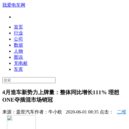
我爱电车网
首页
行业
公司
数据
人物
图说
充电桩
车库
4月造车新势力上牌量：整体同比增长111% 理想
ONE夺插混市场销冠
来源：
盖世汽车
作者：
牛小欧
2020-06-01 08:35 点击：
二维