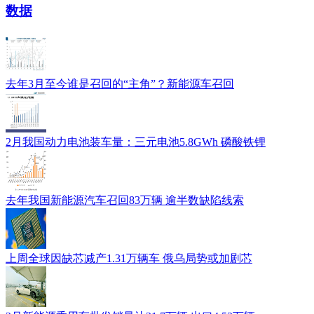
数据
去年3月至今谁是召回的“主角”？新能源车召回
2月我国动力电池装车量：三元电池5.8GWh 磷酸铁锂
去年我国新能源汽车召回83万辆 逾半数缺陷线索
上周全球因缺芯减产1.31万辆车 俄乌局势或加剧芯