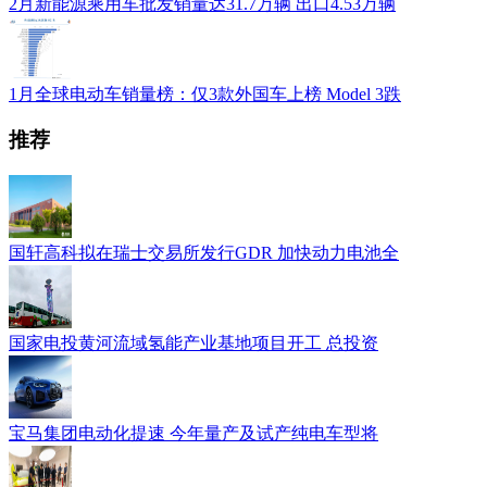
2月新能源乘用车批发销量达31.7万辆 出口4.53万辆
1月全球电动车销量榜：仅3款外国车上榜 Model 3跌
推荐
国轩高科拟在瑞士交易所发行GDR 加快动力电池全
国家电投黄河流域氢能产业基地项目开工 总投资
宝马集团电动化提速 今年量产及试产纯电车型将