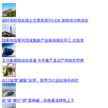
国轩高科拟在瑞士交易所发行GDR 加快动力电池全
国家电投黄河流域氢能产业基地项目开工 总投资
宝马集团电动化提速 今年量产及试产纯电车型将
出口猛增“威慑”全球，新势力们远征海外的拦
妖“镍”横行“锂”显神威，价格暴涨锂电上下