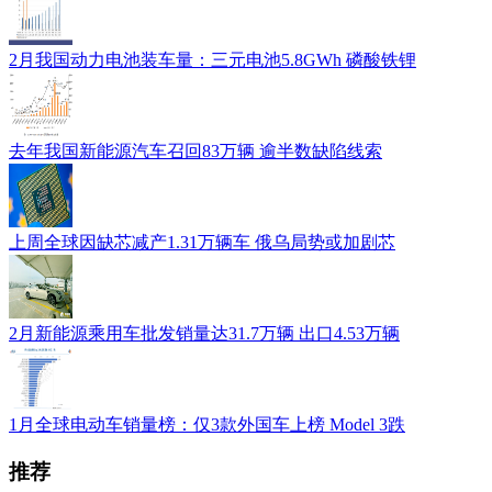
2月我国动力电池装车量：三元电池5.8GWh 磷酸铁锂
去年我国新能源汽车召回83万辆 逾半数缺陷线索
上周全球因缺芯减产1.31万辆车 俄乌局势或加剧芯
2月新能源乘用车批发销量达31.7万辆 出口4.53万辆
1月全球电动车销量榜：仅3款外国车上榜 Model 3跌
推荐