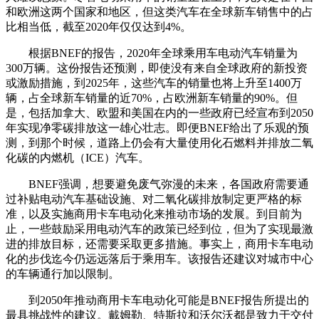
和欧洲这两个国家和地区，但这类汽车在全球新车销售中的占
比相当低，截至2020年仅仅达到4%。
根据BNEF的报告，2020年全球乘用车电动汽车销量为
300万辆。这份报告还预测，即使没有来自全球政府的新投资
或激励措施，到2025年，这些汽车的销量也将上升至1400万
辆，占全球新车销量的近70%，占欧洲新车销量的90%。但
是，包括加拿大、欧盟和美国在内的一些政府已经宣布到2050
年实现净零碳排放这一雄心壮志。即便BNEF给出了乐观的预
测，到那个时候，道路上仍会有大量使用化石燃料并排放二氧
化碳的内燃机（ICE）汽车。
BNEF强调，想要避免废气弥漫的未来，各国政府需要通
过补贴电动汽车基础设施、对二氧化碳排放制定更严格的标
准，以及实施商用卡车电动化来推动市场的发展。到目前为
止，一些鼓励采用电动汽车的政策已经到位，但为了实现最激
进的排放目标，还需要采取更多措施。事实上，商用卡车电动
化的步伐迄今仍远远落后于乘用车。该报告还建议对城市中心
的车辆通行加以限制。
到2050年推动商用卡车电动化可能是BNEF报告所提出的
最具挑战性的建议。戴姆勒、特斯拉和沃尔沃都是致力于交付