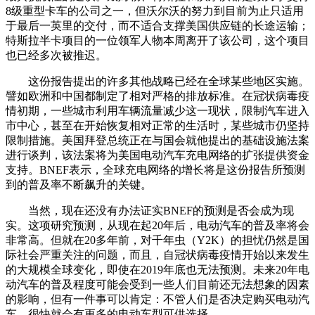
8级重型卡车的公司之一，但沃尔沃的努力到目前为止只适用
于最后一英里的交付，而不适合支撑美国供应链的长途运输；
特斯拉半卡项目的一位领军人物本周离开了该公司，这个项目
也已经多次被推迟。
这份报告提出的许多其他战略已经在全球某些地区实施。
譬如欧洲和中国都制定了相对严格的排放标准。在冠状病毒疫
情初期，一些城市利用车辆流量减少这一现状，限制汽车进入
市中心，甚至在开始恢复相对正常的生活时，某些城市仍坚持
限制措施。美国拜登总统正在与国会就他提出的基础设施法案
进行谈判，该法案将为美国电动汽车充电网络的扩张提供资金
支持。BNEF表示，全球充电网络的增长将是这份报告所预测
到的普及率不断飙升的关键。
当然，现在还没有办法证实BNEF的预测是否会成为现
实。这项研究预测，从现在起20年后，电动汽车的普及率将会
非常高。但就在20多年前，对千年虫（Y2K）的担忧仍然是国
际社会严重关注的问题，而且，自冠状病毒疫情开始以来发生
的大规模全球变化，即使在2019年底也无法预测。未来20年电
动汽车的普及程度可能会受到一些人们目前还无法想象的因素
的影响，但有一件事可以肯定：不管人们是否决定购买电动汽
车，很快就会有更多的电动车型可供选择。