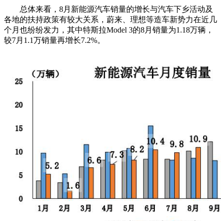
总体来看，8月新能源汽车销量的增长与汽车下乡活动及
各地的扶持政策有较大关系，蔚来、理想等造车新势力在近几
个月也纷纷发力，其中特斯拉Model 3的8月销量为1.18万辆，
较7月1.1万销量再增长7.2%。