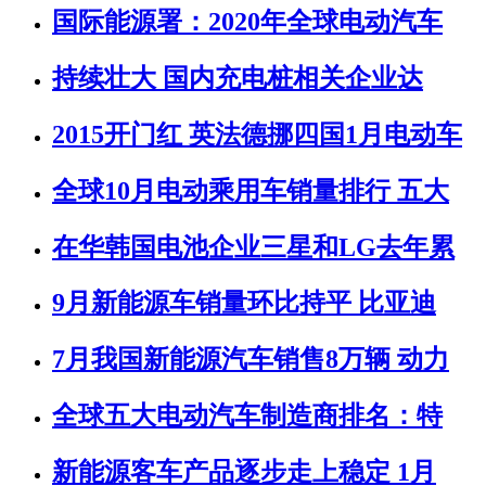
国际能源署：2020年全球电动汽车
持续壮大 国内充电桩相关企业达
2015开门红 英法德挪四国1月电动车
全球10月电动乘用车销量排行 五大
在华韩国电池企业三星和LG去年累
9月新能源车销量环比持平 比亚迪
7月我国新能源汽车销售8万辆 动力
全球五大电动汽车制造商排名：特
新能源客车产品逐步走上稳定 1月