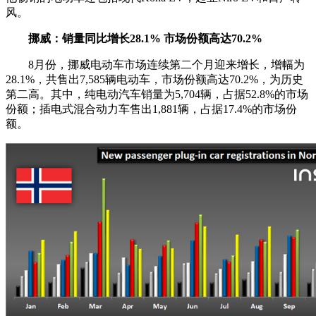
风。
挪威：销量同比增长28.1% 市场份额高达70.2%
8月份，挪威电动车市场连续第二个月迎来增长，增幅为
28.1%，共售出7,585辆电动车，市场份额高达70.2%，为历史
第二高。其中，纯电动汽车销量为5,704辆，占据52.8%的市场
份额；插电式混合动力车售出1,881辆，占据17.4%的市场份
额。