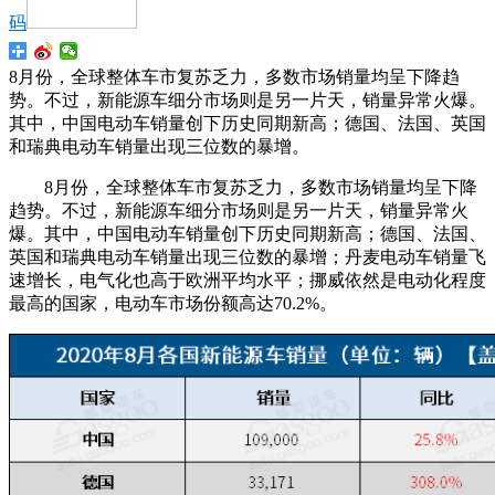
码
8月份，全球整体车市复苏乏力，多数市场销量均呈下降趋
势。不过，新能源车细分市场则是另一片天，销量异常火爆。
其中，中国电动车销量创下历史同期新高；德国、法国、英国
和瑞典电动车销量出现三位数的暴增。
8月份，全球整体车市复苏乏力，多数市场销量均呈下降
趋势。不过，新能源车细分市场则是另一片天，销量异常火
爆。其中，中国电动车销量创下历史同期新高；德国、法国、
英国和瑞典电动车销量出现三位数的暴增；丹麦电动车销量飞
速增长，电气化也高于欧洲平均水平；挪威依然是电动化程度
最高的国家，电动车市场份额高达70.2%。