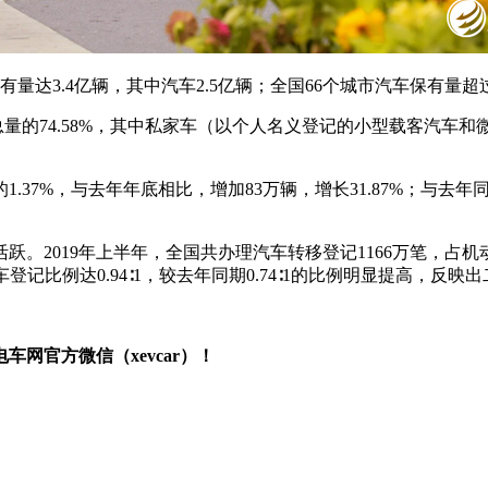
量达3.4亿辆，其中汽车2.5亿辆；全国66个城市汽车保有量超过
量的74.58%，其中私家车（以个人名义登记的小型载客汽车和微
.37%，与去年年底相比，增加83万辆，增长31.87%；与去年同
2019年上半年，全国共办理汽车转移登记1166万笔，占机动
车登记比例达0.94∶1，较去年同期0.74∶1的比例明显提高，反
网官方微信（xevcar）！