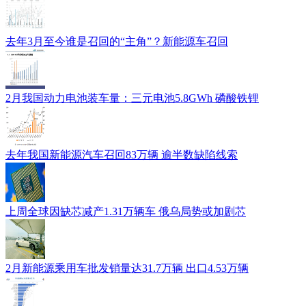
去年3月至今谁是召回的“主角”？新能源车召回
2月我国动力电池装车量：三元电池5.8GWh 磷酸铁锂
去年我国新能源汽车召回83万辆 逾半数缺陷线索
上周全球因缺芯减产1.31万辆车 俄乌局势或加剧芯
2月新能源乘用车批发销量达31.7万辆 出口4.53万辆