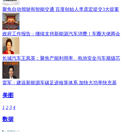
聚焦自动驾驶和智能交通 百度创始人李彦宏提交3大提案
政府工作报告：继续支持新能源汽车消费！车圈大佬两会
长城汽车王凤英：聚焦产能利用率、电池安全与车规级芯
雷军：建设新能源车碳足迹核算体系 加快大功率快充基
美图
1
2
3
4
数据