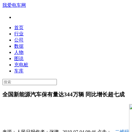
我爱电车网
首页
行业
公司
数据
人物
图说
充电桩
车库
全国新能源汽车保有量达344万辆 同比增长超七成
来源：
人民日报
作者：
张璁
2019-07-04 08:46 点击：
二维码