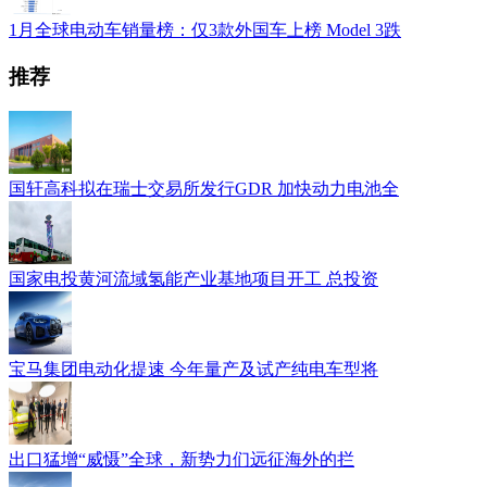
1月全球电动车销量榜：仅3款外国车上榜 Model 3跌
推荐
国轩高科拟在瑞士交易所发行GDR 加快动力电池全
国家电投黄河流域氢能产业基地项目开工 总投资
宝马集团电动化提速 今年量产及试产纯电车型将
出口猛增“威慑”全球，新势力们远征海外的拦