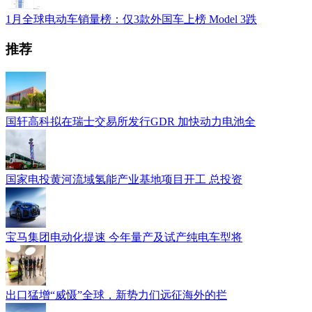
1月全球电动车销量榜：仅3款外国车上榜 Model 3跌
推荐
国轩高科拟在瑞士交易所发行GDR 加快动力电池全
国家电投黄河流域氢能产业基地项目开工 总投资
宝马集团电动化提速 今年量产及试产纯电车型将
出口猛增“威慑”全球，新势力们远征海外的拦