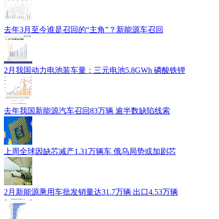
去年3月至今谁是召回的“主角”？新能源车召回
2月我国动力电池装车量：三元电池5.8GWh 磷酸铁锂
去年我国新能源汽车召回83万辆 逾半数缺陷线索
上周全球因缺芯减产1.31万辆车 俄乌局势或加剧芯
2月新能源乘用车批发销量达31.7万辆 出口4.53万辆