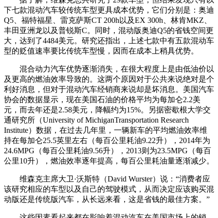
下七款混动汽车较传统车型更具成本优势，它们分别是：奥迪
Q5、福特福星、雷克萨斯CT 200h以及EX 300h、林肯MKZ、
丰田亚洲龙以及普锐斯C。同时，混动版奥迪Q5的省钱空间更
大，达到了4484美元。研究还指出，上述七款中有五款混动车
型的贬值速率要比传统车型慢，因而在成本上稍具优势。
混合动力汽车优势逐渐消失，在很大程度上是由低油价以
及更高的燃油效率导致的。这两个原因对于公共来说绝对是个
利好消息，但对于混动汽车经销商来说却是坏消息。美国汽车
协会的数据显示，现在美国石油的价格平均为每加仑2.2美
元，而去年还是2.58美元，降幅约为15%。另据密歇根大学交
通研究所（University of MichiganTransportation Research
Institute）数据，在过去几年里，一辆新车的平均燃油效率维
持在每加仑25.5英里左右（每百公里耗油9.22升），2014年为
24.6MPG（每百公里耗油9.56升），2013则为23.5MPG（每百
公里10升），燃油效率逐年提高，每百公里耗油量逐渐减少。
维森克主席大卫·沃斯特（David Wurster）说：“消费者应
该研究相应的车型以及自己的驾驶模式，从而决定应该购买混
动版还是传统版汽车，从长远来看，这是省钱的最佳方案。”
这些因素看起来都在影响着混动汽车在美国市场上的销