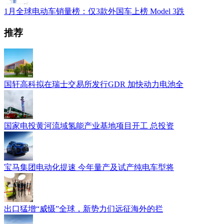
1月全球电动车销量榜：仅3款外国车上榜 Model 3跌
推荐
国轩高科拟在瑞士交易所发行GDR 加快动力电池全
国家电投黄河流域氢能产业基地项目开工 总投资
宝马集团电动化提速 今年量产及试产纯电车型将
出口猛增“威慑”全球，新势力们远征海外的拦