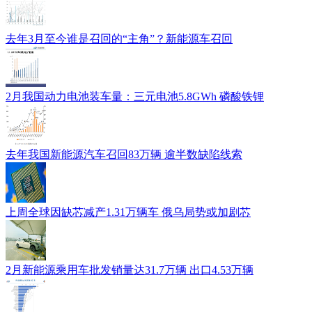
去年3月至今谁是召回的“主角”？新能源车召回
2月我国动力电池装车量：三元电池5.8GWh 磷酸铁锂
去年我国新能源汽车召回83万辆 逾半数缺陷线索
上周全球因缺芯减产1.31万辆车 俄乌局势或加剧芯
2月新能源乘用车批发销量达31.7万辆 出口4.53万辆