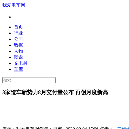
我爱电车网
首页
行业
公司
数据
人物
图说
充电桩
车库
3家造车新势力8月交付量公布 再创月度新高
来源：
我爱电车网
作者：
肖何
2020-09-04 17:06 点击：
二维