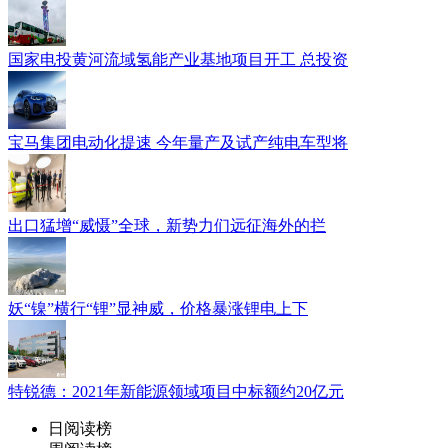
国家电投黄河流域氢能产业基地项目开工 总投资
宝马集团电动化提速 今年量产及试产纯电车型将
出口猛增“威慑”全球，新势力们远征海外的拦
妖“镍”横行“锂”显神威，价格暴涨锂电上下
特锐德：2021年新能源领域项目中标额约20亿元
日阅读榜