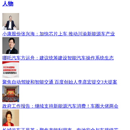
人物
小康股份张兴海：加快芯片上车 推动川渝新能源车产业
哪吒汽车方运舟：建议统筹建设智能汽车操作系统生态
聚焦自动驾驶和智能交通 百度创始人李彦宏提交3大提案
政府工作报告：继续支持新能源汽车消费！车圈大佬两会