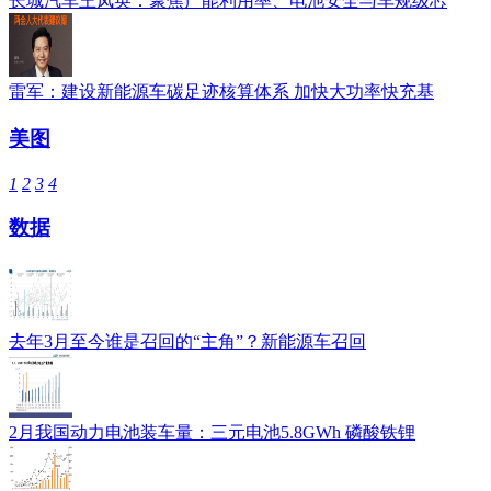
长城汽车王凤英：聚焦产能利用率、电池安全与车规级芯
雷军：建设新能源车碳足迹核算体系 加快大功率快充基
美图
1
2
3
4
数据
去年3月至今谁是召回的“主角”？新能源车召回
2月我国动力电池装车量：三元电池5.8GWh 磷酸铁锂