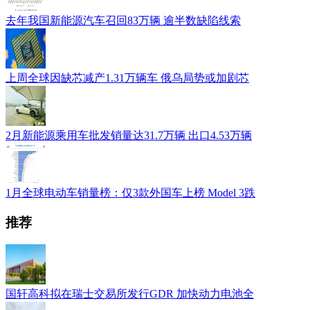
去年我国新能源汽车召回83万辆 逾半数缺陷线索
上周全球因缺芯减产1.31万辆车 俄乌局势或加剧芯
2月新能源乘用车批发销量达31.7万辆 出口4.53万辆
1月全球电动车销量榜：仅3款外国车上榜 Model 3跌
推荐
国轩高科拟在瑞士交易所发行GDR 加快动力电池全