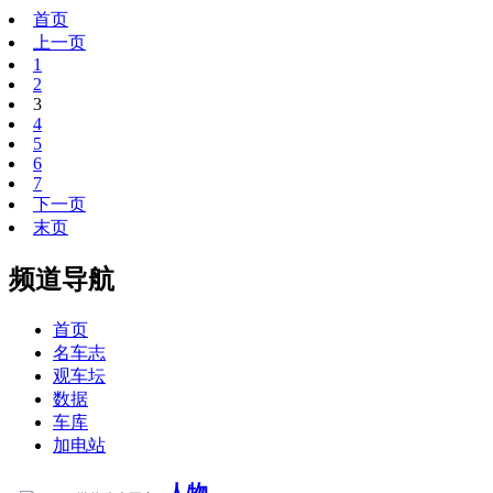
首页
上一页
1
2
3
4
5
6
7
下一页
末页
频道导航
首页
名车志
观车坛
数据
车库
加电站
人物