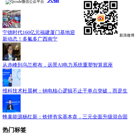
微信公众平台
宁德时代160亿元福建厦门基地迎
新浪微博
新动态！多氟多广西南宁
从赤峰到乌兰察布，远景AI电力系统重塑智算底座
维科技术杜晨树：钠电核心逻辑不止于单点突破，而是生
蜂巢能源杨红新：铁锂夯实基本盘，三元全面升级混合固
热门标签