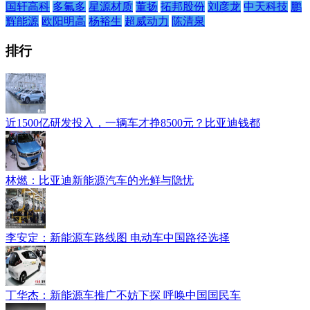
国轩高科
多氟多
星源材质
董扬
拓邦股份
刘彦龙
中天科技
鹏
辉能源
欧阳明高
杨裕生
超威动力
陈清泉
排行
近1500亿研发投入，一辆车才挣8500元？比亚迪钱都
林燃：比亚迪新能源汽车的光鲜与隐忧
李安定：新能源车路线图 电动车中国路径选择
丁华杰：新能源车推广不妨下探 呼唤中国国民车