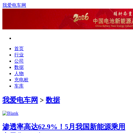
我爱电车网
首页
行业
公司
数据
人物
充电桩
车库
我爱电车网
>
数据
渗透率高达62.9%！5月我国新能源乘用