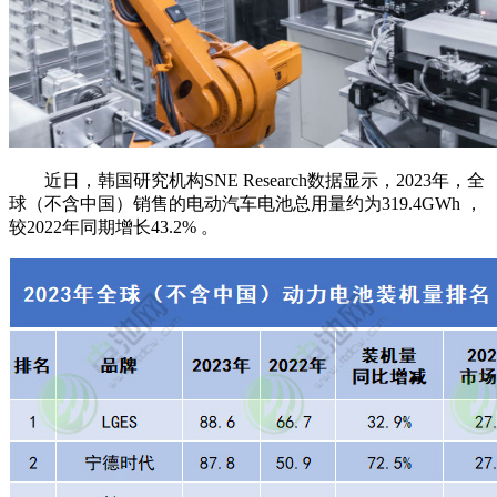
近日，韩国研究机构SNE Research数据显示，2023年，全
球（不含中国）销售的电动汽车电池总用量约为319.4GWh ，
较2022年同期增长43.2% 。