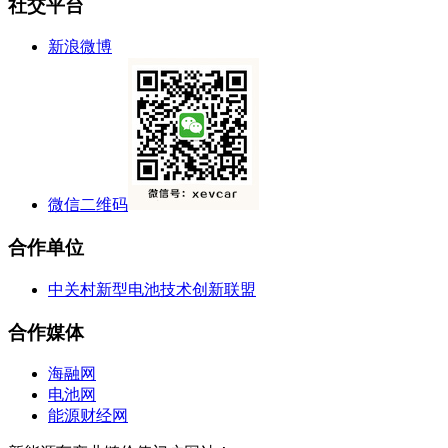
社交平台
新浪微博
微信二维码
合作单位
中关村新型电池技术创新联盟
合作媒体
海融网
电池网
能源财经网