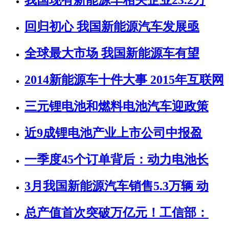
我国现有新能源车相关企业23.2万
回归初心 我国新能源汽车发展亟
全球最大市场 我国新能源车有望
2014新能源车十件大事 2015年互联网
三元锂电池和燃料电池汽车迎政策
近9成锂电池产业上市公司中报盈
一季度45个订单背后：动力电池长
3月我国新能源汽车销售5.3万辆 动
总产值首次突破万亿元！工信部：