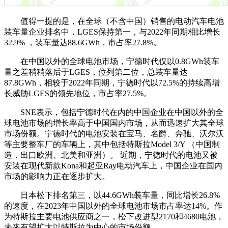
值得一提的是，在全球（不含中国）销售的电动汽车电池
装车量企业排名中，LGES保持第一，与2022年同期相比增长
32.9% ，装车量达88.6GWh，市占率27.8%。
在中国以外的全球电池市场，宁德时代仅以0.8GWh装车
量之差稍稍落后于LGES，位列第二位，总装车量达
87.8GWh，相较于2022年同期，宁德时代以72.5%的持续高增
长威胁LGES的领先地位，市占率27.5%。
SNE表示，包括宁德时代在内的中国企业在中国以外的全
球电池市场的增长率高于中国国内市场，从而迅速扩大其全球
市场份额。宁德时代的电池安装在宝马、名爵、奔驰、沃尔沃
等主要整车厂的车辆上，其中包括特斯拉Model 3/Y （中国制
造，出口欧洲、北美和亚洲）。 近期，宁德时代的电池又被
安装在现代新款Kona和起亚Ray电动汽车上，中国企业在国内
市场的影响力正在逐步扩大。
日本松下排名第三，以44.6GWh装车量，同比增长26.8%
的速度，在2023年中国以外的全球电池市场市占率达14%。作
为特斯拉主要电池供应商之一，松下改进型2170和4680电池，
未来有望扩大以特斯拉为中心的市场份额。