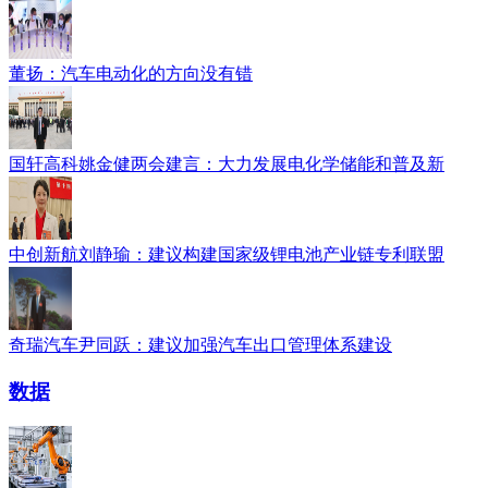
董扬：汽车电动化的方向没有错
国轩高科姚金健两会建言：大力发展电化学储能和普及新
中创新航刘静瑜：建议构建国家级锂电池产业链专利联盟
奇瑞汽车尹同跃：建议加强汽车出口管理体系建设
数据