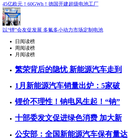
45亿欧元！60GWh！德国开建超级电池工厂
以“锂”会友促发展 多氟多小动力市场定制电池
日阅读榜
周阅读榜
月阅读榜
繁荣背后的隐忧 新能源汽车走到
1月新能源汽车销量出炉：5家破
锂价不理性！钠电风生起！“钠”
十部委发文促进绿色消费 加大新
公安部：全国新能源汽车保有量达