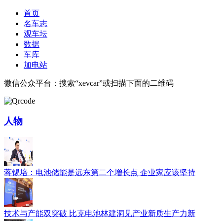
首页
名车志
观车坛
数据
车库
加电站
微信公众平台：搜索“xevcar”或扫描下面的二维码
人物
蒋锡培：电池储能是远东第二个增长点 企业家应该坚持
技术与产能双突破 比克电池林建洞见产业新质生产力新