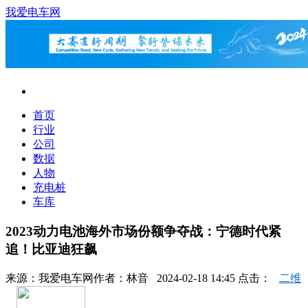
我爱电车网
首页
行业
公司
数据
人物
充电桩
车库
2023动力电池海外市场份额争夺战：宁德时代紧
追！比亚迪狂飙
来源：
我爱电车网
作者：
林音
2024-02-18 14:45 点击：
二维