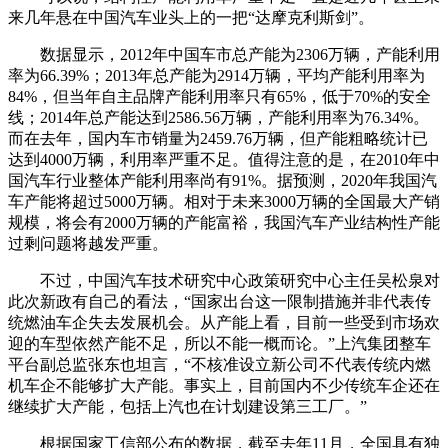
来几年悬在中国汽车业头上的一把“达摩克利斯剑”。
数据显示，2012年中国车市总产能为2306万辆，产能利用
率为66.39%；2013年总产能为2914万辆，平均产能利用率为
84%，但当年自主品牌产能利用率只有65%，低于70%的安全
线；2014年总产能达到2586.56万辆，产能利用率为76.34%。
而在去年，国内车市销量为2459.76万辆，但产能粗略统计已
达到4000万辆，利用率严重不足。值得注意的是，在2010年中
国汽车行业整体产能利用率尚有91%。据预测，2020年我国汽
车产能将超过5000万辆。相对于未来3000万辆的全国最大产销
规模，将会有2000万辆的产能富裕，我国汽车产业结构性产能
过剩问题将越发严重。
不过，中国汽车技术研究中心政策研究中心主任吴松泉对
此次新政有自己的看法，“国家出台这一限制措施并非代表传
统燃油车企失去发展机会。从产能上看，目前一些受到市场欢
迎的车型依然产能不足，所以不能一概而论。”上汽集团整车
平台副总监张东也坦言，“不核准设立新公司不代表传统内燃
机车企不能够扩大产能。事实上，目前国内不少传统车企还在
继续扩大产能，包括上汽也在计划建设第三工厂。”
根据国家工信部公布的数据，截至去年11月，全国具有独