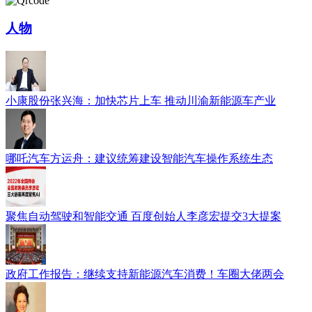
人物
小康股份张兴海：加快芯片上车 推动川渝新能源车产业
哪吒汽车方运舟：建议统筹建设智能汽车操作系统生态
聚焦自动驾驶和智能交通 百度创始人李彦宏提交3大提案
政府工作报告：继续支持新能源汽车消费！车圈大佬两会