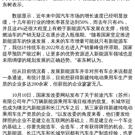
东树表示。
数据显示，近年来中国汽车市场的增长速度已经明显放
缓，十几年前行业的增长率甚至达到50%，而去年只有4%，
并且这4%还很大程度上有赖于新能源汽车发展在支撑，传统
燃油车的产销无疑正在逐步进入瓶颈期。“随着国家坚定推进
新能源车的快速发展，未来的车市增量可能就只有新能源车
了，我估计传统车在2022年左右进入产销量峰值停滞期。国家
提早预防产能过剩，让更多的优势资源进入新能源车领域也是
未雨绸缪的规划发展的正确趋势。”崔东树认为。
但从目前情况看，发展新能源车并非对所有车企来说都是
一条通途。有统计显示，目前想获得新建纯电动乘用车生产资
质的企业多达200余家，但获批的企业寥寥无几。
10月10日，国家发改委网站发布了关于前途汽车（苏州）
有限公司年产5万辆新能源乘用车项目核准的批复。长城华冠
也成为继北汽新能源和长江汽车之后，第三家获得新建纯电动
乘用车生产资质的企业。“以发改委的角度来看，他们要发给
牌照的企业不是建立在互联网的基础上，而是建立在一个车企
的基础上，你要先能造车、会造车，才有获得牌照的机会。北
汽新能源、长江汽车和长城华冠都有汽车生产制造经验，也更