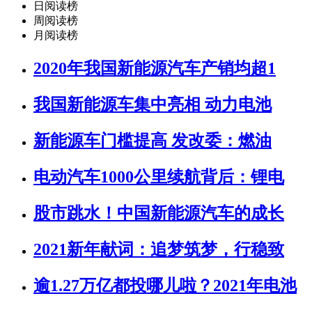
日阅读榜
周阅读榜
月阅读榜
2020年我国新能源汽车产销均超1
我国新能源车集中亮相 动力电池
新能源车门槛提高 发改委：燃油
电动汽车1000公里续航背后：锂电
股市跳水！中国新能源汽车的成长
2021新年献词：追梦筑梦，行稳致
逾1.27万亿都投哪儿啦？2021年电池