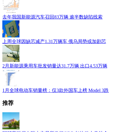
去年我国新能源汽车召回83万辆 逾半数缺陷线索
上周全球因缺芯减产1.31万辆车 俄乌局势或加剧芯
2月新能源乘用车批发销量达31.7万辆 出口4.53万辆
1月全球电动车销量榜：仅3款外国车上榜 Model 3跌
推荐