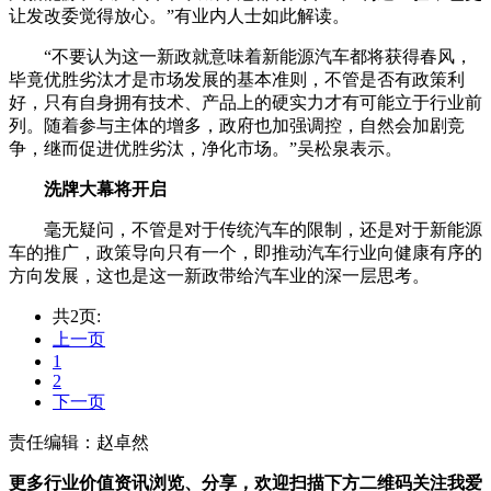
让发改委觉得放心。”有业内人士如此解读。
“不要认为这一新政就意味着新能源汽车都将获得春风，
毕竟优胜劣汰才是市场发展的基本准则，不管是否有政策利
好，只有自身拥有技术、产品上的硬实力才有可能立于行业前
列。随着参与主体的增多，政府也加强调控，自然会加剧竞
争，继而促进优胜劣汰，净化市场。”吴松泉表示。
洗牌大幕将开启
毫无疑问，不管是对于传统汽车的限制，还是对于新能源
车的推广，政策导向只有一个，即推动汽车行业向健康有序的
方向发展，这也是这一新政带给汽车业的深一层思考。
共2页:
上一页
1
2
下一页
责任编辑：赵卓然
更多行业价值资讯浏览、分享，欢迎扫描下方二维码关注我爱