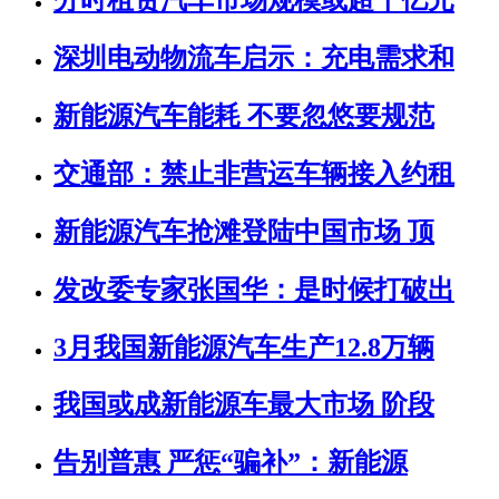
分时租赁汽车市场规模或超千亿元
深圳电动物流车启示：充电需求和
新能源汽车能耗 不要忽悠要规范
交通部：禁止非营运车辆接入约租
新能源汽车抢滩登陆中国市场 顶
发改委专家张国华：是时候打破出
3月我国新能源汽车生产12.8万辆
我国或成新能源车最大市场 阶段
告别普惠 严惩“骗补”：新能源