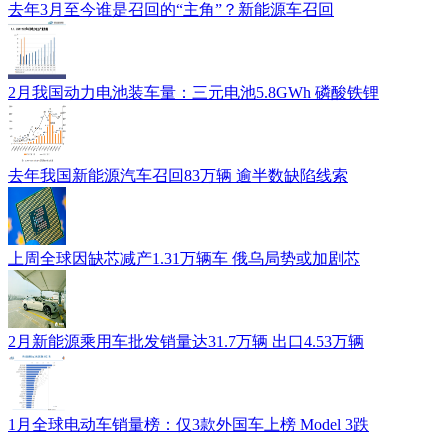
去年3月至今谁是召回的“主角”？新能源车召回
2月我国动力电池装车量：三元电池5.8GWh 磷酸铁锂
去年我国新能源汽车召回83万辆 逾半数缺陷线索
上周全球因缺芯减产1.31万辆车 俄乌局势或加剧芯
2月新能源乘用车批发销量达31.7万辆 出口4.53万辆
1月全球电动车销量榜：仅3款外国车上榜 Model 3跌