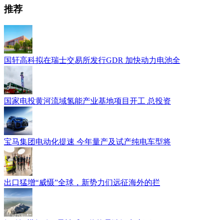
推荐
国轩高科拟在瑞士交易所发行GDR 加快动力电池全
国家电投黄河流域氢能产业基地项目开工 总投资
宝马集团电动化提速 今年量产及试产纯电车型将
出口猛增“威慑”全球，新势力们远征海外的拦