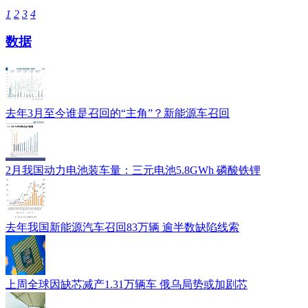
1
2
3
4
数据
去年3月至今谁是召回的“主角”？新能源车召回
2月我国动力电池装车量：三元电池5.8GWh 磷酸铁锂
去年我国新能源汽车召回83万辆 逾半数缺陷线索
上周全球因缺芯减产1.31万辆车 俄乌局势或加剧芯