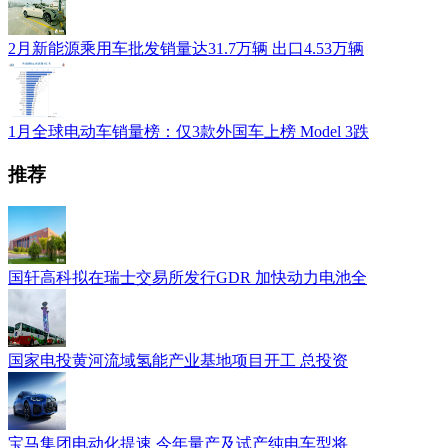
2月新能源乘用车批发销量达31.7万辆 出口4.53万辆
1月全球电动车销量榜：仅3款外国车上榜 Model 3跌
推荐
国轩高科拟在瑞士交易所发行GDR 加快动力电池全
国家电投黄河流域氢能产业基地项目开工 总投资
宝马集团电动化提速 今年量产及试产纯电车型将