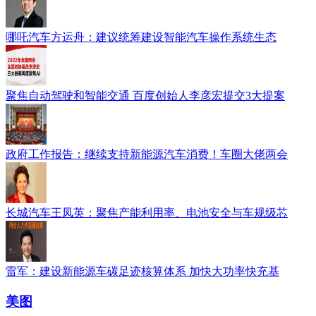
哪吒汽车方运舟：建议统筹建设智能汽车操作系统生态
聚焦自动驾驶和智能交通 百度创始人李彦宏提交3大提案
政府工作报告：继续支持新能源汽车消费！车圈大佬两会
长城汽车王凤英：聚焦产能利用率、电池安全与车规级芯
雷军：建设新能源车碳足迹核算体系 加快大功率快充基
美图