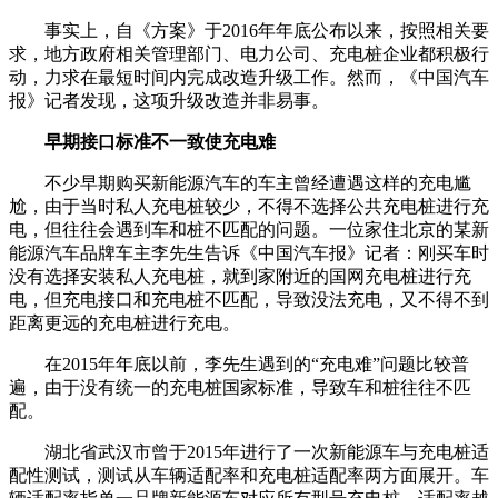
事实上，自《方案》于2016年年底公布以来，按照相关要
求，地方政府相关管理部门、电力公司、充电桩企业都积极行
动，力求在最短时间内完成改造升级工作。然而，《中国汽车
报》记者发现，这项升级改造并非易事。
早期接口标准不一致使充电难
不少早期购买新能源汽车的车主曾经遭遇这样的充电尴
尬，由于当时私人充电桩较少，不得不选择公共充电桩进行充
电，但往往会遇到车和桩不匹配的问题。一位家住北京的某新
能源汽车品牌车主李先生告诉《中国汽车报》记者：刚买车时
没有选择安装私人充电桩，就到家附近的国网充电桩进行充
电，但充电接口和充电桩不匹配，导致没法充电，又不得不到
距离更远的充电桩进行充电。
在2015年年底以前，李先生遇到的“充电难”问题比较普
遍，由于没有统一的充电桩国家标准，导致车和桩往往不匹
配。
湖北省武汉市曾于2015年进行了一次新能源车与充电桩适
配性测试，测试从车辆适配率和充电桩适配率两方面展开。车