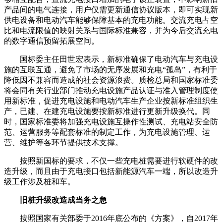
产品间的电气连接，用户仅需更新通信协议版本，即可实现新
供电设备和电动汽车能够保障基本的充电功能。交流充电占空
比和电流限值的映射关系与国际标准兼容，并为今后交流充电
的数字通信预留拓展空间。
国标委主任田世宏表示，新标准确保了电动汽车与充电设
施的互联互通，避免了市场的无序发展和充电“孤岛”，有利于
降低因不兼容而造成的社会资源浪费。质检总局和国家标准委
将会同有关行业部门推动充电设施产品认证与准入管理制度使
用新标准，促进充电设施和电动汽车生产企业按新标准组织生
产，已建、在建充电设施要按新标准进行更新升级换代。同
时，国家标准委将加强充电设施互操作性测试、充电站安全防
范、运营服务等配套标准的制定工作，为充电设施管理、运
营、维护等各环节提供技术支撑。
按照新国标的要求，不仅一些充电桩需要进行软硬件的改
造升级，而且由于充电接口包括新能源汽车一端，所以改造升
级工作涉及桩和车。
旧桩升级改造成当务之急
按照国家有关部委于2016年底公布的《方案》，自2017年