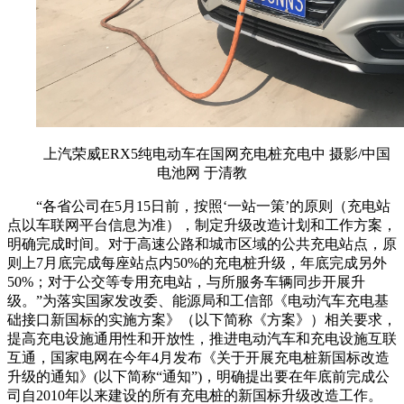
上汽荣威ERX5纯电动车在国网充电桩充电中 摄影/中国
电池网 于清教
“各省公司在5月15日前，按照‘一站一策’的原则（充电站
点以车联网平台信息为准），制定升级改造计划和工作方案，
明确完成时间。对于高速公路和城市区域的公共充电站点，原
则上7月底完成每座站点内50%的充电桩升级，年底完成另外
50%；对于公交等专用充电站，与所服务车辆同步开展升
级。”为落实国家发改委、能源局和工信部《电动汽车充电基
础接口新国标的实施方案》（以下简称《方案》）相关要求，
提高充电设施通用性和开放性，推进电动汽车和充电设施互联
互通，国家电网在今年4月发布《关于开展充电桩新国标改造
升级的通知》(以下简称“通知”)，明确提出要在年底前完成公
司自2010年以来建设的所有充电桩的新国标升级改造工作。