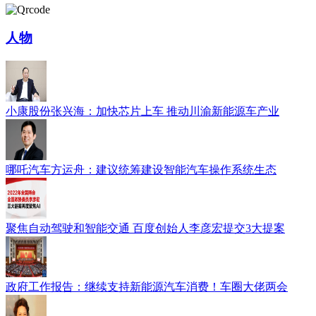
人物
小康股份张兴海：加快芯片上车 推动川渝新能源车产业
哪吒汽车方运舟：建议统筹建设智能汽车操作系统生态
聚焦自动驾驶和智能交通 百度创始人李彦宏提交3大提案
政府工作报告：继续支持新能源汽车消费！车圈大佬两会