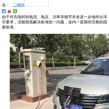
击：
二维码
由于对充电时的电流、电压、功率等细节并未进一步地作出详
尽要求，没能彻底解决标准统一问题，业内一直期待完善的国
家标准。