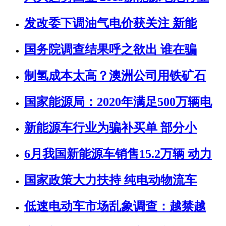
发改委下调油气电价获关注 新能
国务院调查结果呼之欲出 谁在骗
制氢成本太高？澳洲公司用铁矿石
国家能源局：2020年满足500万辆电
新能源车行业为骗补买单 部分小
6月我国新能源车销售15.2万辆 动力
国家政策大力扶持 纯电动物流车
低速电动车市场乱象调查：越禁越