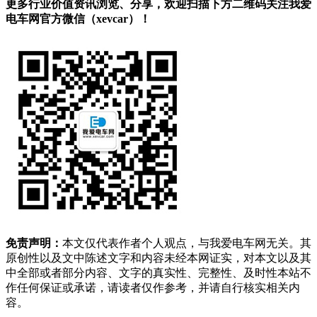
更多行业价值资讯浏览、分享，欢迎扫描下方二维码关注我爱
电车网官方微信（xevcar）！
免责声明：
本文仅代表作者个人观点，与我爱电车网无关。其
原创性以及文中陈述文字和内容未经本网证实，对本文以及其
中全部或者部分内容、文字的真实性、完整性、及时性本站不
作任何保证或承诺，请读者仅作参考，并请自行核实相关内
容。