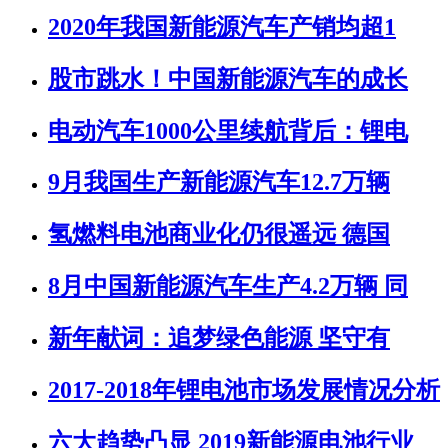
2020年我国新能源汽车产销均超1
股市跳水！中国新能源汽车的成长
电动汽车1000公里续航背后：锂电
9月我国生产新能源汽车12.7万辆
氢燃料电池商业化仍很遥远 德国
8月中国新能源汽车生产4.2万辆 同
新年献词：追梦绿色能源 坚守有
2017-2018年锂电池市场发展情况分析
六大趋势凸显 2019新能源电池行业