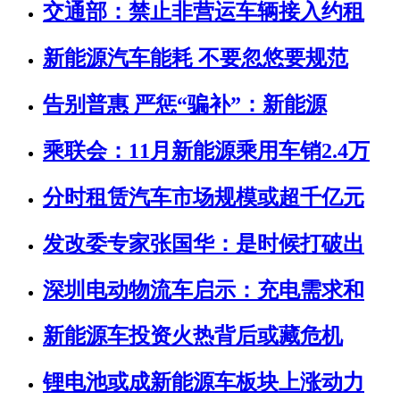
交通部：禁止非营运车辆接入约租
新能源汽车能耗 不要忽悠要规范
告别普惠 严惩“骗补”：新能源
乘联会：11月新能源乘用车销2.4万
分时租赁汽车市场规模或超千亿元
发改委专家张国华：是时候打破出
深圳电动物流车启示：充电需求和
新能源车投资火热背后或藏危机
锂电池或成新能源车板块上涨动力