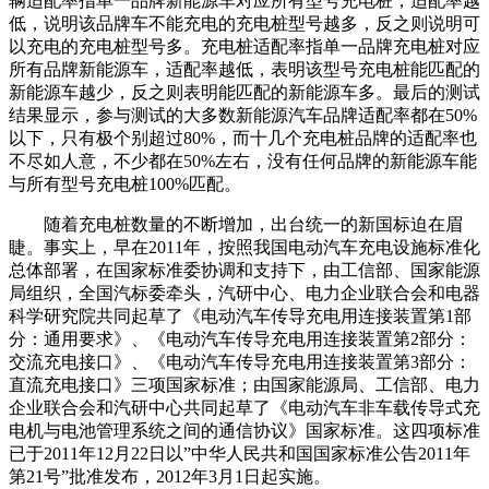
辆适配率指单一品牌新能源车对应所有型号充电桩，适配率越
低，说明该品牌车不能充电的充电桩型号越多，反之则说明可
以充电的充电桩型号多。充电桩适配率指单一品牌充电桩对应
所有品牌新能源车，适配率越低，表明该型号充电桩能匹配的
新能源车越少，反之则表明能匹配的新能源车多。最后的测试
结果显示，参与测试的大多数新能源汽车品牌适配率都在50%
以下，只有极个别超过80%，而十几个充电桩品牌的适配率也
不尽如人意，不少都在50%左右，没有任何品牌的新能源车能
与所有型号充电桩100%匹配。
随着充电桩数量的不断增加，出台统一的新国标迫在眉
睫。事实上，早在2011年，按照我国电动汽车充电设施标准化
总体部署，在国家标准委协调和支持下，由工信部、国家能源
局组织，全国汽标委牵头，汽研中心、电力企业联合会和电器
科学研究院共同起草了《电动汽车传导充电用连接装置第1部
分：通用要求》、《电动汽车传导充电用连接装置第2部分：
交流充电接口》、《电动汽车传导充电用连接装置第3部分：
直流充电接口》三项国家标准；由国家能源局、工信部、电力
企业联合会和汽研中心共同起草了《电动汽车非车载传导式充
电机与电池管理系统之间的通信协议》国家标准。这四项标准
已于2011年12月22日以”中华人民共和国国家标准公告2011年
第21号”批准发布，2012年3月1日起实施。