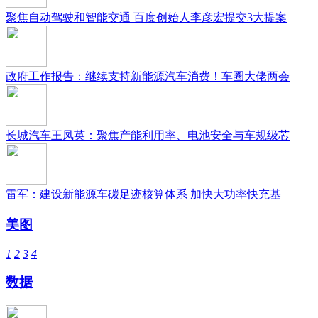
聚焦自动驾驶和智能交通 百度创始人李彦宏提交3大提案
政府工作报告：继续支持新能源汽车消费！车圈大佬两会
长城汽车王凤英：聚焦产能利用率、电池安全与车规级芯
雷军：建设新能源车碳足迹核算体系 加快大功率快充基
美图
1
2
3
4
数据