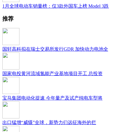
1月全球电动车销量榜：仅3款外国车上榜 Model 3跌
推荐
国轩高科拟在瑞士交易所发行GDR 加快动力电池全
国家电投黄河流域氢能产业基地项目开工 总投资
宝马集团电动化提速 今年量产及试产纯电车型将
出口猛增“威慑”全球，新势力们远征海外的拦