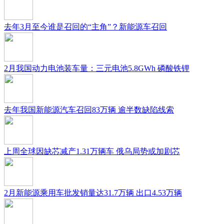
去年3月至今谁是召回的“主角”？新能源车召回
2月我国动力电池装车量：三元电池5.8GWh 磷酸铁锂
去年我国新能源汽车召回83万辆 逾半数缺陷线索
上周全球因缺芯减产1.31万辆车 俄乌局势或加剧芯
2月新能源乘用车批发销量达31.7万辆 出口4.53万辆