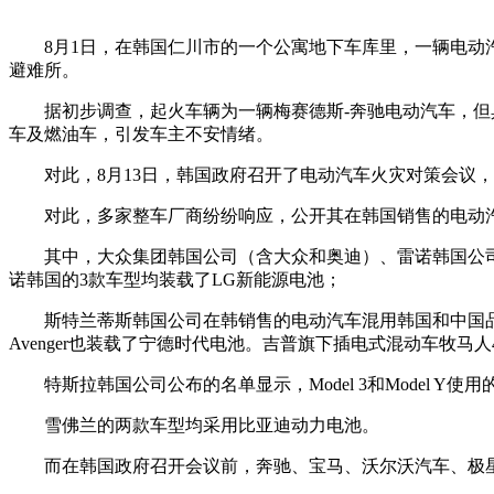
8月1日，在韩国仁川市的一个公寓地下车库里，一辆电动
避难所。
据初步调查，起火车辆为一辆梅赛德斯-奔驰电动汽车，
车及燃油车，引发车主不安情绪。
对此，8月13日，韩国政府召开了电动汽车火灾对策会
对此，多家整车厂商纷纷响应，公开其在韩国销售的电动
其中，大众集团韩国公司（含大众和奥迪）、雷诺韩国公司
诺韩国的3款车型均装载了LG新能源电池；
斯特兰蒂斯韩国公司在韩销售的电动汽车混用韩国和中国品牌电池。
Avenger也装载了宁德时代电池。吉普旗下插电式混动车牧马人4
特斯拉韩国公司公布的名单显示，Model 3和Model Y使
雪佛兰的两款车型均采用比亚迪动力电池。
而在韩国政府召开会议前，奔驰、宝马、沃尔沃汽车、极