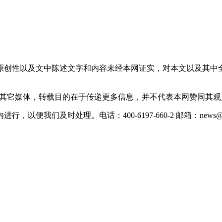
原创性以及文中陈述文字和内容未经本网证实，对本文以及其中
载自其它媒体，转载目的在于传递更多信息，并不代表本网赞同其
们及时处理。电话：400-6197-660-2 邮箱：news@xevc