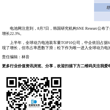
电池网注意到，8月7日，韩国研究机构SNE Researc公
增长22.3%。
上半年，全球动力电池装车量TOP10公司，中企依旧占据6席
现了增长，但市占率悉数下滑；松下作为唯一进入全球动力电池
责任编辑：林音
更多行业价值资讯浏览、分享，欢迎扫描下方二维码关注我爱电车