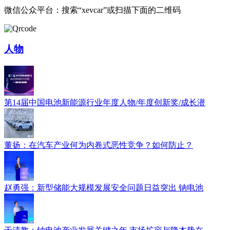
微信公众平台：搜索“xevcar”或扫描下面的二维码
人物
第14届中国电池新能源行业年度人物/年度创新奖/成长潜
董扬：在汽车产业何为内卷式恶性竞争？如何防止？
赵勇强：新型储能大规模发展安全问题日益突出 钠电池