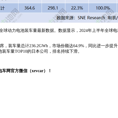
布了全球动力电池装车量最新数据。数据显示，2024年上半年全球电动
，装车量总计236.2GWh，市场份额达64.9%，同比进一步提升
装车量TOP10的日本公司，排名持续下滑。
网官方微信（xevcar）！