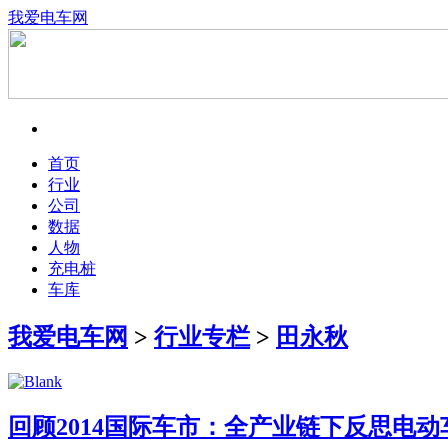
我爱电车网
首页
行业
公司
数据
人物
充电桩
车库
我爱电车网
>
行业专栏
>
田永秋
回顾2014国际车市：全产业链下反思电动