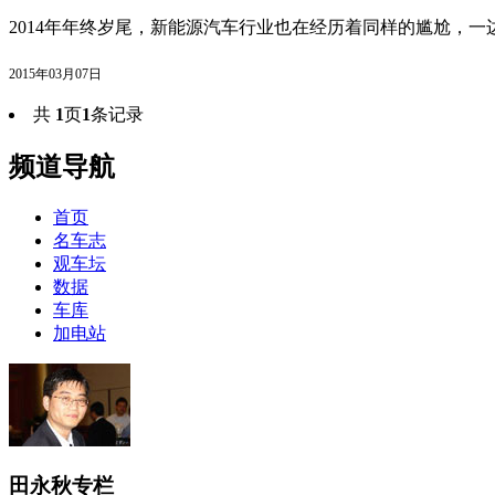
2014年年终岁尾，新能源汽车行业也在经历着同样的尴尬，一
2015年03月07日
共
1
页
1
条记录
频道导航
首页
名车志
观车坛
数据
车库
加电站
田永秋专栏