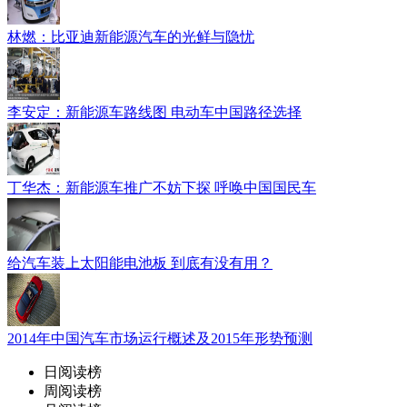
林燃：比亚迪新能源汽车的光鲜与隐忧
李安定：新能源车路线图 电动车中国路径选择
丁华杰：新能源车推广不妨下探 呼唤中国国民车
给汽车装上太阳能电池板 到底有没有用？
2014年中国汽车市场运行概述及2015年形势预测
日阅读榜
周阅读榜