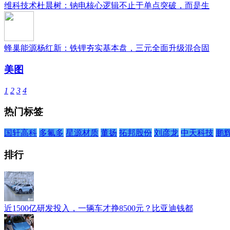
维科技术杜晨树：钠电核心逻辑不止于单点突破，而是生
蜂巢能源杨红新：铁锂夯实基本盘，三元全面升级混合固
美图
1
2
3
4
热门标签
国轩高科
多氟多
星源材质
董扬
拓邦股份
刘彦龙
中天科技
鹏
排行
近1500亿研发投入，一辆车才挣8500元？比亚迪钱都