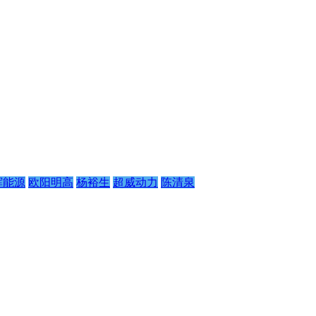
辉能源
欧阳明高
杨裕生
超威动力
陈清泉