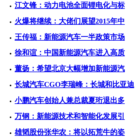
江文锋：动力电池全面锂电化与标
火爆将继续：大佬们展望2015年中
王传福：新能源汽车一半政策市场
徐和谊：中国新能源汽车进入高质
董扬：希望北京大幅增加新能源汽
长城汽车CGO李瑞峰：长城和比亚迪
小鹏汽车创始人兼总裁夏珩退出多
万钢：新能源技术和智能化发展引
雄韬股份张华农：将以拓荒牛的姿