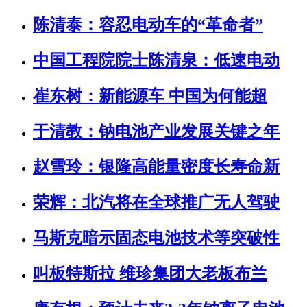
陈清泰：容忍电动车的“革命者”
中国工程院院士陈清泉：低速电动
崔东树：新能源车 中国为何能超
于清教：钠电池产业发展关键之年
赵雪玲：银隆高能量密度长寿命新
荣辉：北汽将在全球推广无人驾驶
马斯克暗示固态电池技术等突破性
叫板特斯拉 维珍集团大老板布兰