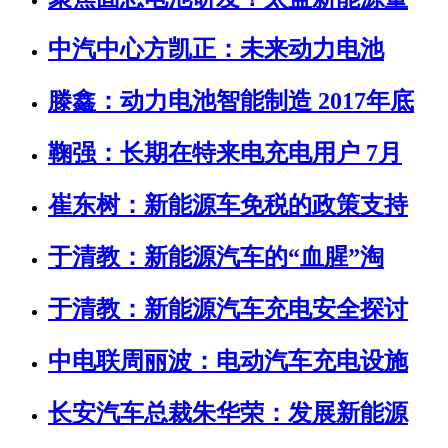
​中汽中心方凯正：未来动力电池
滕鑫：动力电池智能制造 2017年底
鞠强：长期在特来电充电用户 7月
崔东树：新能源车免税的政策支持
于清教：新能源汽车的“血腥”淘
于清教：新能源汽车充电安全探讨
中电联周丽波：电动汽车充电设施
长安汽车总裁朱华荣：发展新能源