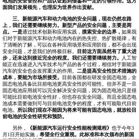
电池的安全管控和产品认证起到借鉴和一定的引领作用。这方
面我们发展领先，也理应为世界作出贡献。
三、新能源汽车和动力电池的安全问题，现在仍然在路
上，我们还需要继续努力。新型产品的安全问题，主要是两
点。一是
通过技术创新和应用实践，
摸索安全的边界，
如果我
们对于新能源汽车和动力电池内在的热失控、热扩散规律，有
了清晰的了解，可以在各种应用场景和应用阶段，都不会出现
安全问题，才是我们的终极目标。
目前这方面虽然有了重大进
步，还未达到接近完全的程度。
我们还需要继续努力。
人工智
能正在迅速进入汽车技术与产品的各个过程，相信对于新能源
汽车的安全也会发挥重大的作用。
二是提高安全性技术措施的
成本，要能为市场所接受。
目前各国都在研发全固态电池，全
固态电池具备比目前电池更高安全性的可能性。但并不是一旦
固态电池应用就可以完全解决安全问题，因为固态电池只是很
可能比目前电池安全性好，但也存在安全问题。而且全固态电
池成本需要做到可与目前电池竞争的程度，才有可能取代目前
电池。
所以我们现在不能因为将来可能有固态电池，就放松目
前电池的安全性研究和预防。
另外，
《新能源汽车运行安全性能检测规程》
也于今年3
月1日开始实施，
希望全行业重视。此标准和本次颁布的新国