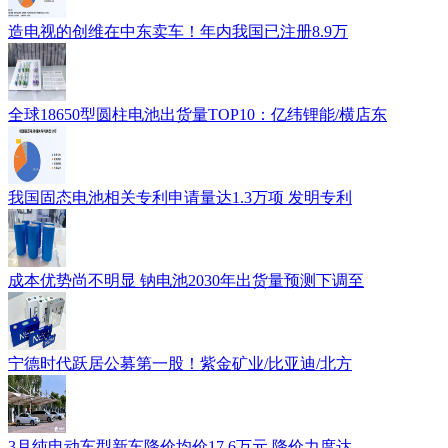
造电视的创维在中东卖车！年内我国已注册8.9万
全球18650型圆柱电池出货量TOP10：亿纬锂能/横店东
我国固态电池相关专利申请量达1.3万项 发明专利
成本优势尚不明显 钠电池2030年出货量预测下调至
宁德时代跃居公募第一股！紫金矿业/比亚迪/北方
3月纯电动车型新车降价均价17.6万元 降价力度达