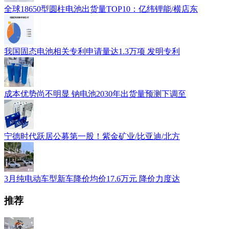
全球18650型圆柱电池出货量TOP10：亿纬锂能/横店东
我国固态电池相关专利申请量达1.3万项 发明专利
成本优势尚不明显 钠电池2030年出货量预测下调至
宁德时代跃居公募第一股！紫金矿业/比亚迪/北方
3月纯电动车型新车降价均价17.6万元 降价力度达
推荐