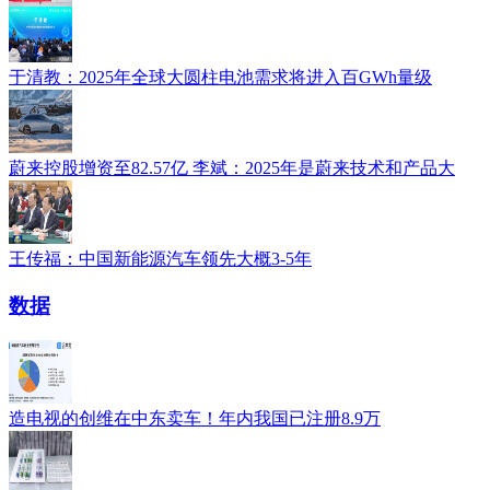
于清教：2025年全球大圆柱电池需求将进入百GWh量级
蔚来控股增资至82.57亿 李斌：2025年是蔚来技术和产品大
王传福：中国新能源汽车领先大概3-5年
数据
造电视的创维在中东卖车！年内我国已注册8.9万