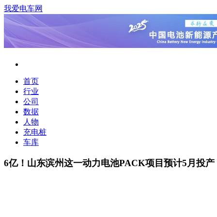
我爱电车网
首页
行业
公司
数据
人物
充电桩
车库
6亿！山东滨州这一动力电池PACK项目预计5月投产