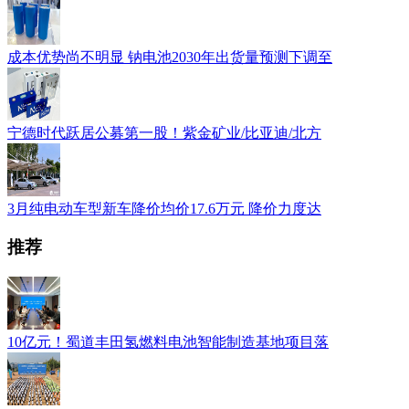
成本优势尚不明显 钠电池2030年出货量预测下调至
宁德时代跃居公募第一股！紫金矿业/比亚迪/北方
3月纯电动车型新车降价均价17.6万元 降价力度达
推荐
10亿元！蜀道丰田氢燃料电池智能制造基地项目落