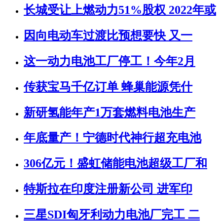
长城受让上燃动力51%股权 2022年或
因向电动车过渡比预想要快 又一
这一动力电池工厂停工！今年2月
传获宝马千亿订单 蜂巢能源凭什
新研氢能年产1万套燃料电池生产
年底量产！宁德时代神行超充电池
306亿元！盛虹储能电池超级工厂和
特斯拉在印度注册新公司 进军印
三星SDI匈牙利动力电池厂完工 二