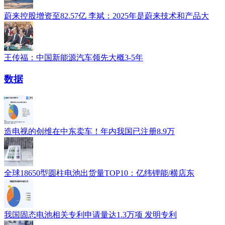
蔚来控股增资至82.57亿 李斌：2025年是蔚来技术和产品大
王传福：中国新能源汽车领先大概3-5年
数据
造电视的创维在中东卖车！年内我国已注册8.9万
全球18650型圆柱电池出货量TOP10：亿纬锂能/横店东
我国固态电池相关专利申请量达1.3万项 发明专利