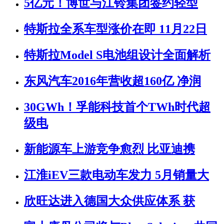
5亿元！博世与江铃集团签约轻型
特斯拉全系车型涨价在即 11月22日
特斯拉Model S电池组设计全面解析
东风汽车2016年营收超160亿 净润
30GWh！孚能科技首个TWh时代超
级电
新能源车上游竞争愈烈 比亚迪携
江淮iEV三款电动车发力 5月销量大
欣旺达进入德国大众供应体系 获