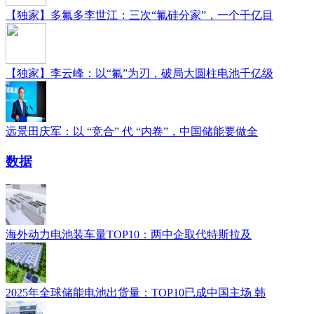
【独家】多氟多李世江：三次“氟硅分家”，一个千亿目
【独家】李云峰：以“氟”为刃，破局大圆柱电池千亿级
远景田庆军：以 “竞合” 代 “内卷”，中国储能要做全
数据
海外动力电池装车量TOP10：两中企取代特斯拉及
2025年全球储能电池出货量：TOP10已成中国主场 韩