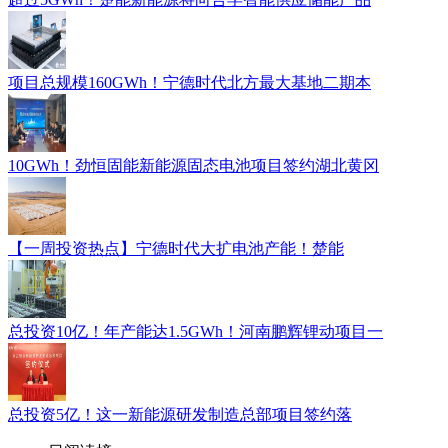
项目总规模160GWh！宁德时代北方最大基地二期本
10GWh！劲恒固能新能源固态电池项目签约湖北黄冈
【一周投资热点】宁德时代大扩电池产能！楚能
总投资10亿！年产能达1.5GWh！河南鹏辉锂动项目一
总投资5亿！这一新能源研发制造总部项目签约落