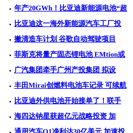
年产20GWh！比亚迪新能源电池“超
比亚迪这一海外新能源汽车工厂投
撇清造车计划 谷歌自动驾驶项目
菲斯克将量产固态锂电池 EMtion或
广汽集团牵手广州产投集团 拟设
丰田Mirai创燃料电池车记录 可续航
比亚迪外供电池开始接单了！联手
海四达钠星获超亿元战略投资 加
通用汽车Q1净利达30亿美元 加速投