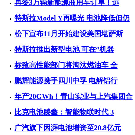
再签3万辆新能源商用车订单！远
特斯拉Model Y再曝光 电池降低但仍
松下宣布11月开始建设美国堪萨斯
特斯拉推出新型电池 可在“机器
标致高性能部门将淘汰燃油车 全
鹏辉能源携手四川中孚 电解铝行
年产20GWh！青山实业与上汽集团合
比克电池滕鑫：智能物联时代 3
广汽旗下因湃电池增资至20.8亿元