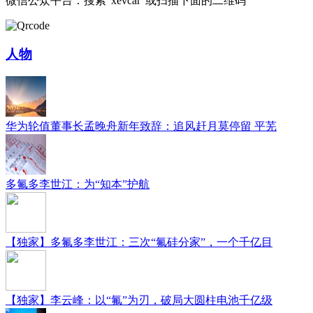
微信公众平台：搜索“xevcar”或扫描下面的二维码
人物
华为轮值董事长孟晚舟新年致辞：追风赶月莫停留 平芜
多氟多李世江：为“知本”护航
【独家】多氟多李世江：三次“氟硅分家”，一个千亿目
【独家】李云峰：以“氟”为刃，破局大圆柱电池千亿级