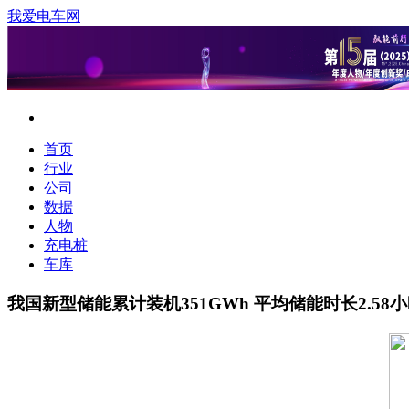
我爱电车网
首页
行业
公司
数据
人物
充电桩
车库
我国新型储能累计装机351GWh 平均储能时长2.58