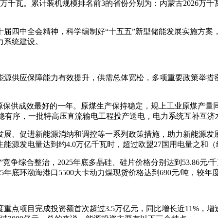
、404万千瓦。累计装机规模排名前3的省份分别为：内蒙古2026万
十届四中全会精神，科学编制好“十五五”新型储能发展实施方案
力系统建设。
国能源供应保障能力有效提升，供需总体宽松，多项重要政策举
来能源保供成效最好的一年。原煤生产保持稳定，规上工业原煤产量
应平稳有序，一批特高压直流输电工程投产送电，电力系统互补互
发展、促进新能源消纳和调控等一系列政策措施，助力新能源发展
能源发电量达到约4.0万亿千瓦时，超过欧盟27国用电量之和（约
争综合整治，2025年底多晶硅、硅片价格分别达到53.86元/千克、
年底环渤海港口5500大卡动力煤现货价格达到690元/吨，较年度
重点项目完成投资额首次超过3.5万亿元，同比增长近11%，增速