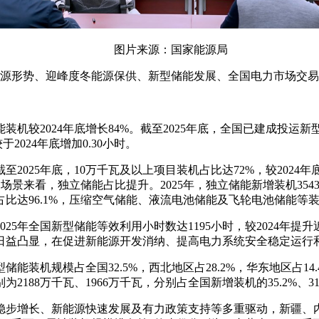
图片来源：国家能源局
全国能源形势、迎峰度冬能源保供、新型储能发展、全国电力市场交
2024年底增长84%。截至2025年底，全国已建成投运新型储能
2024年底增加0.30小时。
至2025年底，10万千瓦及以上项目装机占比达72%，较2024
用场景来看，独立储能占比提升。2025年，独立储能新增装机3543
达96.1%，压缩空气储能、液流电池储能及飞轮电池储能等装机
25年全国新型储能等效利用小时数达1195小时，较2024年提
能力日益凸显，在促进新能源开发消纳、提高电力系统安全稳定运
机规模占全国32.5%，西北地区占28.2%，华东地区占14.4%
88万千瓦、1966万千瓦，分别占全国新增装机的35.2%、31
稳步增长、新能源快速发展及有力政策支持等多重驱动，新疆、