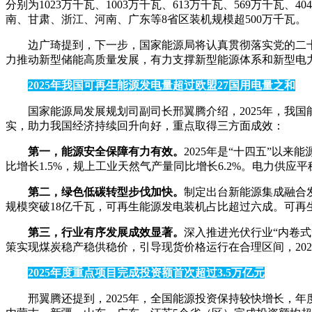
分别为1023万千瓦、1003万千瓦、613万千瓦、569万千瓦
南、甘肃、浙江、河南、广东等8省区装机规模超500万千瓦。
边广琦提到，下一步，国家能源局将认真贯彻落实党的二
力推动新型储能高质量发展，有力支撑新型能源体系和新型电
2025年我国可再生能源发电量超过欧盟27国用电量之和
国家能源局发展规划司副司长邢翼腾介绍，2025年，我
实，助力我国经济持续回升向好，重点取得三方面成效：
第一，能源安全保障有力有效。
2025年是“十四五”以
比增长1.5%，规上工业天然气产量同比增长6.2%。电力供
第二，绿色低碳转型步伐加快。
制定出台新能源集成融合
规模突破18亿千瓦，可再生能源发电装机占比超过六成。可再生
第三，行业有序发展成效显著。
深入推进光伏行业“内卷式”竞
策实现煤炭稳产稳供稳价，引导现货价格运行在合理区间，2025
2025年度重点项目完成投资额首次超过3.5万亿元
邢翼腾还提到，2025年，全国能源投资保持较快增长，年度