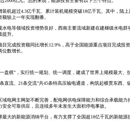
过2000亿元。总的来说，能源投资主要有以下三个特点。
增装机超过4.3亿千瓦、累计装机规模突破18亿千瓦。其中，陆
资额较上一年实现翻番。
规水电等领域投资增势良好，西南主要流域新建在建梯级水电群
续提升。
项目完成投资额同比增长12.9%，高于全国能源重点项目完成投
两位数增长。
国一盘棋”，实行统一规划、统一调度，建成了世界上规模最大、
4条直流、21条交流”共45条特高压输电通道，构筑起横贯东西、
区域电网主网架不断完善，配电网供电保障能力和综合承载能力持
力安全可靠供应，且连续多年未发生大面积停电事故。
球最大的新能源消纳平台，有力支撑了全国超18亿千瓦的新能源接