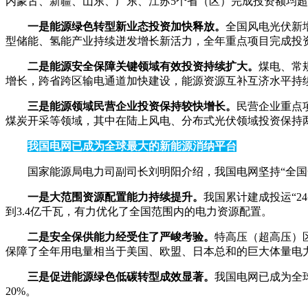
内蒙古、新疆、山东、广东、江苏5个省（区）完成投资额均超
一是能源绿色转型新业态投资加快释放。
全国风电光伏新
型储能、氢能产业持续迸发增长新活力，全年重点项目完成投
二是能源安全保障关键领域有效投资持续扩大。
煤电、常
增长，跨省跨区输电通道加快建设，能源资源互补互济水平持
三是能源领域民营企业投资保持较快增长。
民营企业重点
煤炭开采等领域，其中在陆上风电、分布式光伏领域投资保持
我国电网已成为全球最大的新能源消纳平台
国家能源局电力司副司长刘明阳介绍，我国电网坚持“全
一是大范围资源配置能力持续提升。
我国累计建成投运“2
到3.4亿千瓦，有力优化了全国范围内的电力资源配置。
二是安全保供能力经受住了严峻考验。
特高压（超高压）
保障了全年用电量相当于美国、欧盟、日本总和的巨大体量电
三是促进能源绿色低碳转型成效显著。
我国电网已成为全
20%。