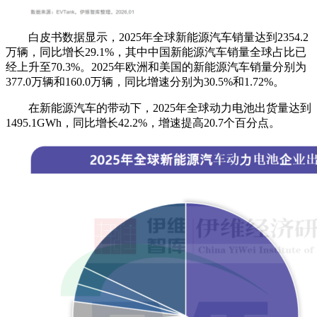
白皮书数据显示，2025年全球新能源汽车销量达到2354.2
万辆，同比增长29.1%，其中中国新能源汽车销量全球占比已
经上升至70.3%。2025年欧洲和美国的新能源汽车销量分别为
377.0万辆和160.0万辆，同比增速分别为30.5%和1.72%。
在新能源汽车的带动下，2025年全球动力电池出货量达到
1495.1GWh，同比增长42.2%，增速提高20.7个百分点。