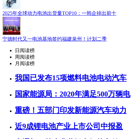
2025年全球动力电池出货量TOP10：一韩企掉出前十
宁德时代又一电池基地签约福建泉州！计划二季
日阅读榜
周阅读榜
月阅读榜
我国已发布15项燃料电池电动汽车
国家能源局：2020年满足500万辆电
重磅！五部门印发新能源汽车动力
近9成锂电池产业上市公司中报盈