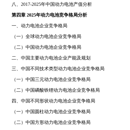
八、2017-2025年中国动力电池产值分析
第四章 2025年动力电池竞争格局分析
一、动力电池企业竞争格局
（一）全球动力电池企业竞争格局
（二）中国动力电池企业竞争格局
二、中国主要动力电池企业产能及规划
三、中国不同技术类型动力电池企业竞争格局
（一）中国三元动力电池企业竞争格局
（二）中国磷酸铁锂动力电池企业竞争格局
四、中国不同形状动力电池企业竞争格局
（一）中国圆柱动力电池企业竞争格局
（二）中国方形动力电池企业竞争格局