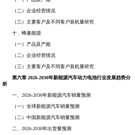
（二）企业经营情况
（三）主要客户及不同客户装机量研究
十、蜂巢能源
（一）产品及产能
（二）企业经营情况
（三）主要客户及不同客户装机量研究
第六章 2026-2030年新能源汽车动力电池行业发展趋势分
析
一、2026-2030年新能源汽车销量预测
（一）全球新能源汽车销量预测
（二）中国新能源汽车销量预测
二、2026-2030年出货量预测