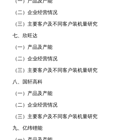
（一）产品及产能
（二）企业经营情况
（三）主要客户及不同客户装机量研究
七、欣旺达
（一）产品及产能
（二）企业经营情况
（三）主要客户及不同客户装机量研究
八、国轩高科
（一）产品及产能
（二）企业经营情况
（三）主要客户及不同客户装机量研究
九、亿纬锂能
（一）产品及产能