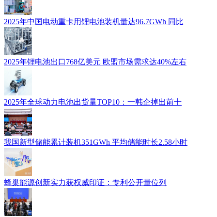
2025年中国电动重卡用锂电池装机量达96.7GWh 同比
2025年锂电池出口768亿美元 欧盟市场需求达40%左右
2025年全球动力电池出货量TOP10：一韩企掉出前十
我国新型储能累计装机351GWh 平均储能时长2.58小时
蜂巢能源创新实力获权威印证：专利公开量位列