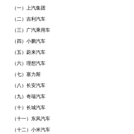
（一）上汽集团
（二）吉利汽车
（三）广汽乘用车
（四）小鹏汽车
（五）蔚来汽车
（六）理想汽车
（七）塞力斯
（八）长安汽车
（九）奇瑞汽车
（十）长城汽车
（十一）东风汽车
（十二）小米汽车