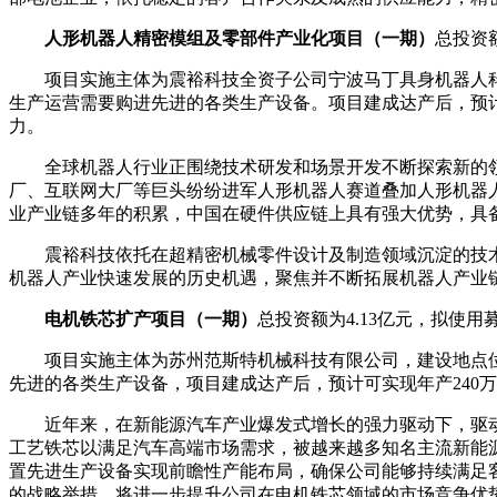
人形机器人精密模组及零部件产业化项目（一期）
总投资额
项目实施主体为震裕科技全资子公司宁波马丁具身机器人科技
生产运营需要购进先进的各类生产设备。项目建成达产后，预计
力。
全球机器人行业正围绕技术研发和场景开发不断探索新的
厂、互联网大厂等巨头纷纷进军人形机器人赛道叠加人形机器
业产业链多年的积累，中国在硬件供应链上具有强大优势，具
震裕科技依托在超精密机械零件设计及制造领域沉淀的技
机器人产业快速发展的历史机遇，聚焦并不断拓展机器人产业
电机铁芯扩产项目（一期）
总投资额为4.13亿元，拟使用募
项目实施主体为苏州范斯特机械科技有限公司，建设地点位于
先进的各类生产设备，项目建成达产后，预计可实现年产240
近年来，在新能源汽车产业爆发式增长的强力驱动下，驱
工艺铁芯以满足汽车高端市场需求，被越来越多知名主流新能
置先进生产设备实现前瞻性产能布局，确保公司能够持续满足
的战略举措，将进一步提升公司在电机铁芯领域的市场竞争优