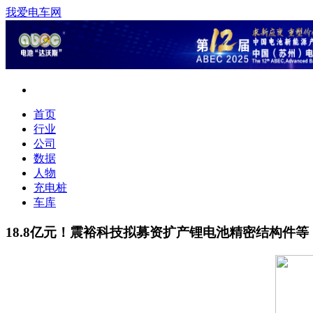
我爱电车网
首页
行业
公司
数据
人物
充电桩
车库
18.8亿元！震裕科技拟募资扩产锂电池精密结构件等