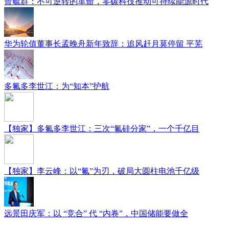
曾毓群：不可逆转的革命，零碳科技推动可持续能源时代
华为轮值董事长孟晚舟新年致辞：追风赶月莫停留 平芜
多氟多李世江：为“知本”护航
【独家】多氟多李世江：三次“氟硅分家”，一个千亿目
【独家】李云峰：以“氟”为刃，破局大圆柱电池千亿级
远景田庆军：以 “竞合” 代 “内卷”，中国储能要做全