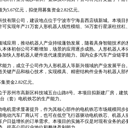
为5.67亿元，拟使用募集资金2.82亿元。
有限公司，建设地点位于宁波市宁海县西店镇新城。本项目拟新建
可实现年产21万套人形机器人线性模组、56万套行星滚柱丝杠
领域应用，推动机器人产业持续蓬勃发展，随着具身智能技术的
人本体初创公司不断增加，场景的应用逐步成熟。人形机器人本
备加快人形机器人硬件迭代速度的能力。国内众多汽车产业链零
术能力，成立子公司作为人形机器人等新兴领域的产业发展平台
链关键产品和核心技术，实现模具、精密结构件业务与机器人部
集资金2.82亿元。
苏州市高新区科技城五台山路8号。本项目拟新建厂房，建筑面积共
万台（套）电机铁芯的生产能力。
动电机需求显著提升，作为其核心部件的电机铁芯市场规模同步
源电动汽车厂商认可，也可在低空飞行器驱动电机铁芯、机器人
客户日益增长的订单需求。本项目的实施不仅是对现有业务的必
势，提高公司行业地位和整体盈利能力。