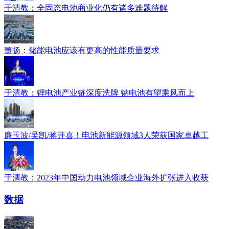
于清教：全固态电池商业化仍有诸多难题待解
董扬：储能电池应该有更高的性能质量要求
于清教：锂电池产业链深度洗牌 钠电池有望乘风而上
廉玉波/吴凯/蒋开喜！电池新能源领域3人荣获国家卓越工
于清教：2023年中国动力电池领域企业海外扩张进入收获
数据