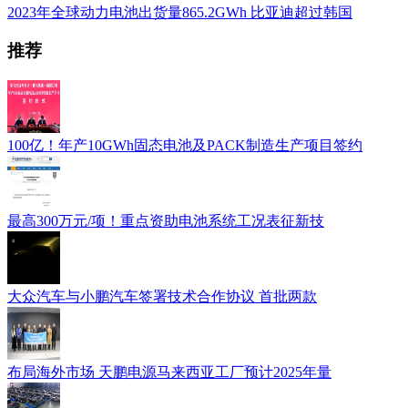
2023年全球动力电池出货量865.2GWh 比亚迪超过韩国
推荐
100亿！年产10GWh固态电池及PACK制造生产项目签约
最高300万元/项！重点资助电池系统工况表征新技
大众汽车与小鹏汽车签署技术合作协议 首批两款
布局海外市场 天鹏电源马来西亚工厂预计2025年量