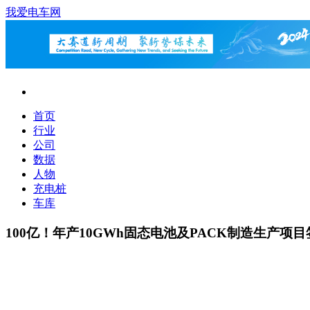
我爱电车网
首页
行业
公司
数据
人物
充电桩
车库
100亿！年产10GWh固态电池及PACK制造生产项