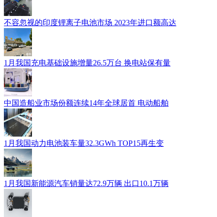
不容忽视的印度锂离子电池市场 2023年进口额高达
1月我国充电基础设施增量26.5万台 换电站保有量
中国造船业市场份额连续14年全球居首 电动船舶
1月我国动力电池装车量32.3GWh TOP15再生变
1月我国新能源汽车销量达72.9万辆 出口10.1万辆