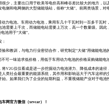
用很少，主要出口用于欧美等电价高和峰谷差比较大的地方，以
发电侧和电网侧的大型储能场站，俗称“大储”。前两类场景，对
普通动力电池。车用动力电池，乘用车几十千瓦时到一百多千瓦时
电池需要上千次，而储能电站需要上万次，高一个数量级。因此
电池用于“大储”。
议：
经验和教训，与电力行业密切合作，研究制定“大储”用储能电池
，切不可一味追求低价格，用低于车用动力电池的价格采购储能电
，将V2G仅仅看成是进一步挖掘动力电池潜力、降低成本的途径
是人类社会最重要的能源系统，其作用和影响远大于汽车这样的
开始。如果我们为了企业的短期利益，不重视储能产业对于电池
网官方微信（xevcar）！