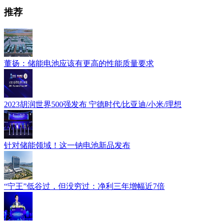
推荐
董扬：储能电池应该有更高的性能质量要求
2023胡润世界500强发布 宁德时代/比亚迪/小米/理想
针对储能领域！这一钠电池新品发布
“宁王”低谷过，但没穷过：净利三年增幅近7倍