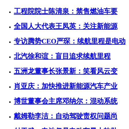
工程院院士陈清泉：禁售燃油车要
全国人大代表王凤英：关注新能源
专访腾势CEO严琛：续航里程是电动
北汽徐和谊：盲目追求续航里程
五洲龙董事长张景新：笑看风云变
肖亚庆：加快推进新能源汽车产业
博世董事会主席邓纳尔：混动系统
戴姆勒李洁：自动驾驶责权问题尚