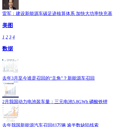
雷军：建设新能源车碳足迹核算体系 加快大功率快充基
美图
1
2
3
4
数据
去年3月至今谁是召回的“主角”？新能源车召回
2月我国动力电池装车量：三元电池5.8GWh 磷酸铁锂
去年我国新能源汽车召回83万辆 逾半数缺陷线索