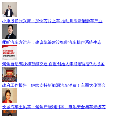
小康股份张兴海：加快芯片上车 推动川渝新能源车产业
哪吒汽车方运舟：建议统筹建设智能汽车操作系统生态
聚焦自动驾驶和智能交通 百度创始人李彦宏提交3大提案
政府工作报告：继续支持新能源汽车消费！车圈大佬两会
长城汽车王凤英：聚焦产能利用率、电池安全与车规级芯