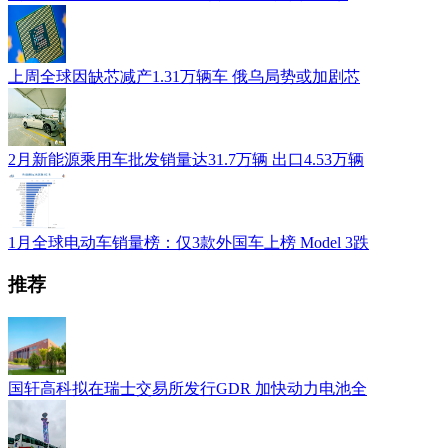
上周全球因缺芯减产1.31万辆车 俄乌局势或加剧芯
2月新能源乘用车批发销量达31.7万辆 出口4.53万辆
1月全球电动车销量榜：仅3款外国车上榜 Model 3跌
推荐
国轩高科拟在瑞士交易所发行GDR 加快动力电池全