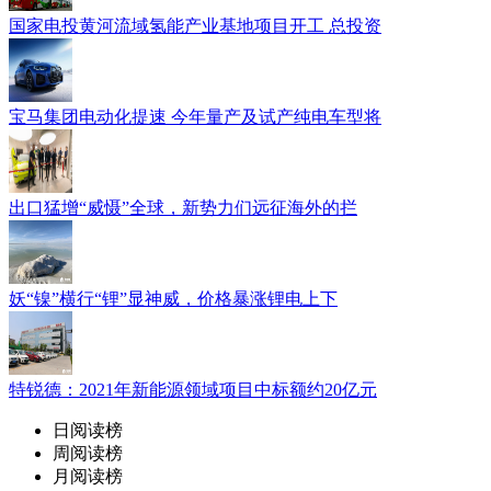
国家电投黄河流域氢能产业基地项目开工 总投资
宝马集团电动化提速 今年量产及试产纯电车型将
出口猛增“威慑”全球，新势力们远征海外的拦
妖“镍”横行“锂”显神威，价格暴涨锂电上下
特锐德：2021年新能源领域项目中标额约20亿元
日阅读榜
周阅读榜
月阅读榜