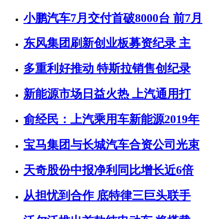
小鹏汽车7月交付首破8000台 前7月
东风集团刷新创业板募资纪录 主
多重利好推动 特斯拉销售创纪录
新能源市场日益火热 上汽通用打
俞经民：上汽乘用车新能源2019年
宝马集团与长城汽车合资公司光束
天奇股份中报净利同比增长近6倍
从担忧到合作 底特律三巨头联手