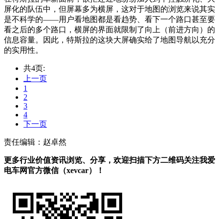
屏化的队伍中，但屏幕多为横屏，这对于地图的浏览来说其实
是不科学的——用户看地图都是看趋势、看下一个路口甚至要
看之后的多个路口，横屏的界面就限制了向上（前进方向）的
信息容量。因此，特斯拉的这块大屏确实给了地图导航以充分
的实用性。
共4页:
上一页
1
2
3
4
下一页
责任编辑：赵卓然
更多行业价值资讯浏览、分享，欢迎扫描下方二维码关注我爱
电车网官方微信（xevcar）！