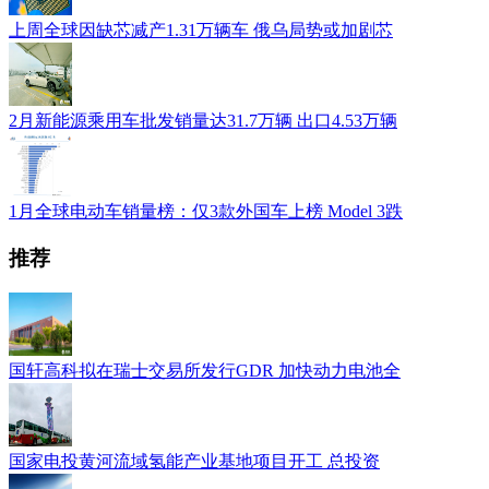
上周全球因缺芯减产1.31万辆车 俄乌局势或加剧芯
2月新能源乘用车批发销量达31.7万辆 出口4.53万辆
1月全球电动车销量榜：仅3款外国车上榜 Model 3跌
推荐
国轩高科拟在瑞士交易所发行GDR 加快动力电池全
国家电投黄河流域氢能产业基地项目开工 总投资