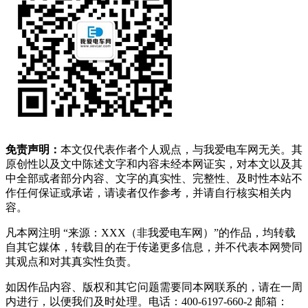
免责声明：
本文仅代表作者个人观点，与我爱电车网无关。其
原创性以及文中陈述文字和内容未经本网证实，对本文以及其
中全部或者部分内容、文字的真实性、完整性、及时性本站不
作任何保证或承诺，请读者仅作参考，并请自行核实相关内
容。
凡本网注明 “来源：XXX（非我爱电车网）”的作品，均转载
自其它媒体，转载目的在于传递更多信息，并不代表本网赞同
其观点和对其真实性负责。
如因作品内容、版权和其它问题需要同本网联系的，请在一周
内进行，以便我们及时处理。电话：400-6197-660-2 邮箱：