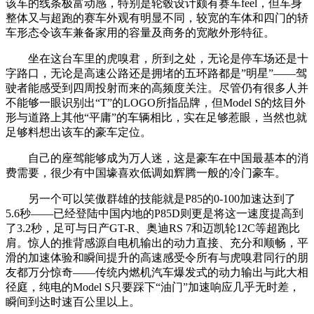
该车的线条极富动感，特别是轮毂设计颇有赛车feel，但车身
整体又与超跑的赛车外观有明显不同，较宽的车体和四门的轿
车形态令该车兼备家用的容量及商务的宽敞外形特征。
坐在这台车里的虎嗅君，所到之处，无论是停车场还是十
字路口，无论是高速公路还是拥堵的五环路都是”明星”——驾
驶者能感受到四周投射而来的高频度关注。尽管仍有很多人并
不能够一眼识别出“T”的LOGO所指品牌，但Model S的炫目外
形与道路上其他“平庸”的车辆相比，实在足够惹眼，当然也就
足够料想出该车的豪车定位。
自己的座驾能够成为万人迷，这是豪车在中国最基本的消
费需要，很少有中国壕喜欢低调如辉腾一般的冷门豪车。
另一个可以笑傲群雄的技能就是P85的0-100加速达到了
5.6秒——已经登陆中国内地的P85D则更是将这一速度提高到
了3.2秒，足可与日产GT-R、奥迪RS 7和迈凯轮12C等超跑比
肩。惊人的推背感源自电机输出的动力直接、充分和顺畅，平
滑的加速体验和瞬间提升的高速感受令所有与虎嗅君同行的朋
友都万分惊奇——传统内燃机汽车爆发式的动力输出与此大相
径庭，纯电的Model S只要踩下“油门”加速响应几乎无时差，
瞬间到达时速百公里以上。