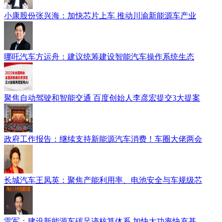
小康股份张兴海：加快芯片上车 推动川渝新能源车产业
哪吒汽车方运舟：建议统筹建设智能汽车操作系统生态
聚焦自动驾驶和智能交通 百度创始人李彦宏提交3大提案
政府工作报告：继续支持新能源汽车消费！车圈大佬两会
长城汽车王凤英：聚焦产能利用率、电池安全与车规级芯
雷军：建设新能源车碳足迹核算体系 加快大功率快充基