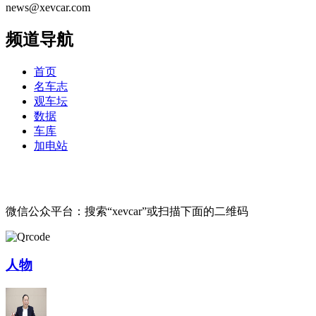
news@xevcar.com
频道导航
首页
名车志
观车坛
数据
车库
加电站
微信公众平台：搜索“xevcar”或扫描下面的二维码
人物