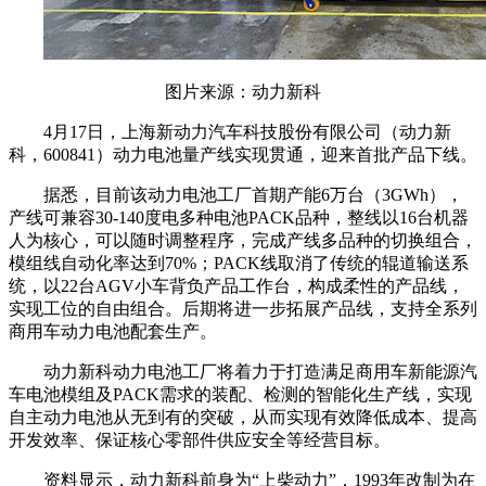
图片来源：动力新科
4月17日，上海新动力汽车科技股份有限公司（动力新
科，600841）动力电池量产线实现贯通，迎来首批产品下线。
据悉，目前该动力电池工厂首期产能6万台（3GWh），
产线可兼容30-140度电多种电池PACK品种，整线以16台机器
人为核心，可以随时调整程序，完成产线多品种的切换组合，
模组线自动化率达到70%；PACK线取消了传统的辊道输送系
统，以22台AGV小车背负产品工作台，构成柔性的产品线，
实现工位的自由组合。后期将进一步拓展产品线，支持全系列
商用车动力电池配套生产。
动力新科动力电池工厂将着力于打造满足商用车新能源汽
车电池模组及PACK需求的装配、检测的智能化生产线，实现
自主动力电池从无到有的突破，从而实现有效降低成本、提高
开发效率、保证核心零部件供应安全等经营目标。
资料显示，动力新科前身为“上柴动力”，1993年改制为在