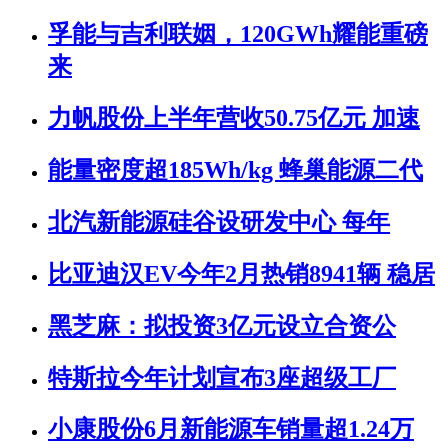
孚能与吉利联姻，120GWh耀能重磅
来
力帆股份上半年营收50.75亿元 加速
能量密度超185Wh/kg 蜂巢能源二代
北汽新能源硅谷设研发中心 每年
比亚迪汉EV今年2月热销8941辆 稳居
黑芝麻：拟投资3亿元设立合资公
特斯拉今年计划宣布3座超级工厂
小康股份6月新能源车销量超1.24万