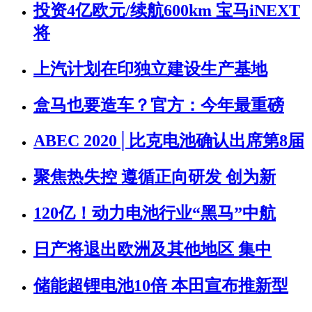
投资4亿欧元/续航600km 宝马iNEXT
将
上汽计划在印独立建设生产基地
盒马也要造车？官方：今年最重磅
ABEC 2020│比克电池确认出席第8届
聚焦热失控 遵循正向研发 创为新
120亿！动力电池行业“黑马”中航
日产将退出欧洲及其他地区 集中
储能超锂电池10倍 本田宣布推新型