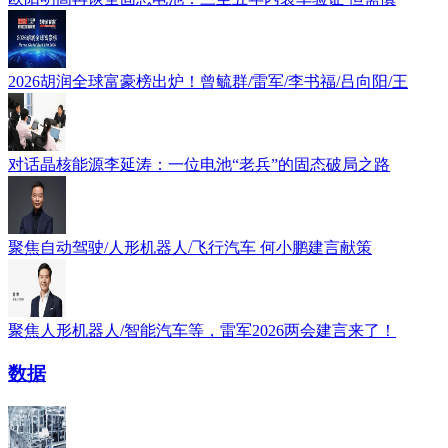
2026胡润全球富豪榜出炉！曾毓群/雷军/李书福/吕向阳/王
对话晶核能源李延涛：一位电池“老兵”的固态破局之路
聚焦自动驾驶/人形机器人/飞行汽车 何小鹏建言献策
聚焦人形机器人/智能汽车等，雷军2026两会建言来了！
数据