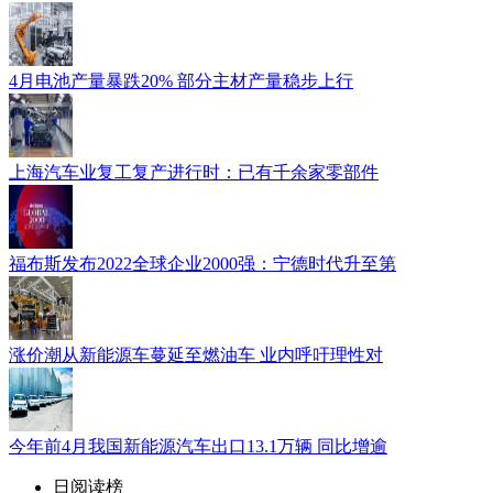
4月电池产量暴跌20% 部分主材产量稳步上行
上海汽车业复工复产进行时：已有千余家零部件
福布斯发布2022全球企业2000强：宁德时代升至第
涨价潮从新能源车蔓延至燃油车 业内呼吁理性对
今年前4月我国新能源汽车出口13.1万辆 同比增逾
日阅读榜