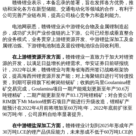
赣锋锂业表示，本备忘录的签署，旨在发挥各方优势，推
动和深化各方在新型储能、交通电动化等领域的合作，有利于
公司完善产业链布局，提高公司核心竞争力和盈利能力。
电池网获悉，赣锋锂业从中游锂化合物及金属锂制造起
步，成功扩大到产业价值链的上下游。公司已经形成垂直整合
的业务模式，业务贯穿上游锂资源开发、中游锂盐深加工及金
属锂冶炼、下游锂电池制造及退役锂电池综合回收利用。
在上游锂资源开发方面，
赣锋锂业一直致力于加大对锂资
源的开发，以满足日益增长的锂需求。华安证券日前研报统
计，2022年以来，赣锋锂业与青海省海西州签订战略框架协
议，提高海西州锂资源开发产能；对上海聚锦归进行可转债投
资，到期可获得旗下松树岗钽铌矿；收购的马里Goulamina锂
矿交易完成，Goulamina项目一期产能规划更新至年产50.6万
吨锂精矿，二期产能更新至年产83.1万吨锂精矿；对合资公司
RIM旗下Mt Marion锂辉石项目产能进行升级改造，锂精矿产
能预计在2022年4月前将增加至60万吨/年，2022年底前扩张至
90万吨/年，公司原料自给率显著提升。
在
中游锂盐深加工方面，
赣锋锂业计划到2025年形成年产
30万吨LCE的锂产品供应能力，未来形成不低于60万吨LCE的