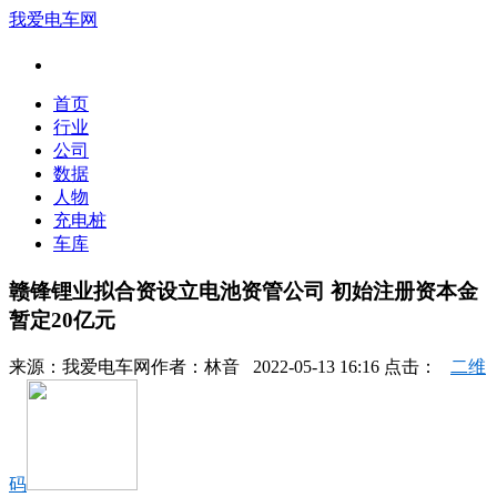
我爱电车网
首页
行业
公司
数据
人物
充电桩
车库
赣锋锂业拟合资设立电池资管公司 初始注册资本金
暂定20亿元
来源：
我爱电车网
作者：
林音
2022-05-13 16:16 点击：
二维
码