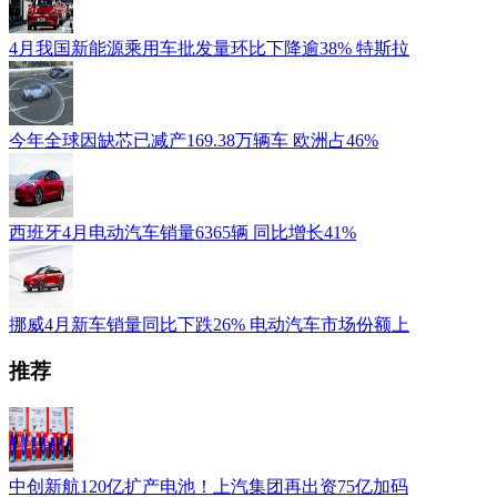
4月我国新能源乘用车批发量环比下降逾38% 特斯拉
今年全球因缺芯已减产169.38万辆车 欧洲占46%
西班牙4月电动汽车销量6365辆 同比增长41%
挪威4月新车销量同比下跌26% 电动汽车市场份额上
推荐
中创新航120亿扩产电池！上汽集团再出资75亿加码