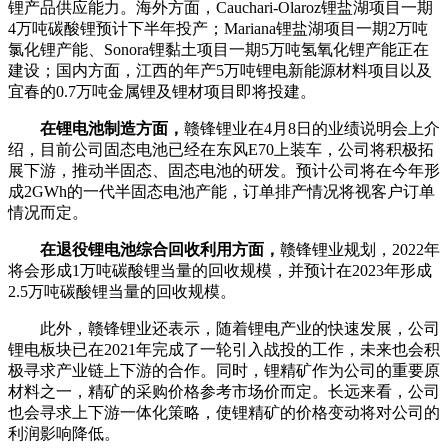
锂产品供应能力。海外方面，Cauchari-Olaroz锂盐湖项目一期
4万吨碳酸锂预计下半年投产；Mariana锂盐湖项目一期2万吨
氯化锂产能、Sonora锂黏土项目一期5万吨氢氧化锂产能正在
建设；国内方面，江西的年产5万吨锂电新能源材料项目以及
宜春的0.7万吨金属锂及锂材项目即将投建。
在锂电池制造方面，
赣锋锂业在4月8日的业绩说明会上介
绍，目前公司固态电池已经在东风E70上装车，公司将积极拓
展下游，推动半固态、固态电池的研发。预计公司将在今年形
成2GWh的一代半固态电池产能，订单排产情况将视客户订单
情况而定。
在退役锂电池综合回收利用方面，
赣锋锂业规划，2022年
将会形成1万吨碳酸锂当量的回收规模，并预计在2023年形成
2.5万吨碳酸锂当量的回收规模。
此外，赣锋锂业还表示，随着锂电产业的快速发展，公司
锂电板块已在2021年完成了一轮引入战投的工作，未来也会积
极寻求产业链上下游的合作。同时，锂精矿作为公司的重要原
材料之一，精矿的采购价格参考市场价而定。长远来看，公司
也会寻求上下游一体化策略，使锂精矿的价格变动将对公司的
利润影响降低。