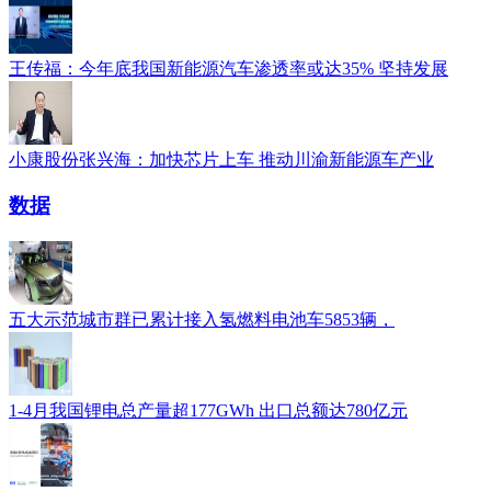
王传福：今年底我国新能源汽车渗透率或达35% 坚持发展
小康股份张兴海：加快芯片上车 推动川渝新能源车产业
数据
五大示范城市群已累计接入氢燃料电池车5853辆，
1-4月我国锂电总产量超177GWh 出口总额达780亿元