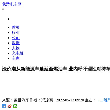
我爱电车网
//
首页
行业
公司
数据
人物
充电桩
车库
涨价潮从新能源车蔓延至燃油车 业内呼吁理性对待
来源：
盖世汽车
作者：
冯凉爽
2022-05-13 09:20 点击：
二维