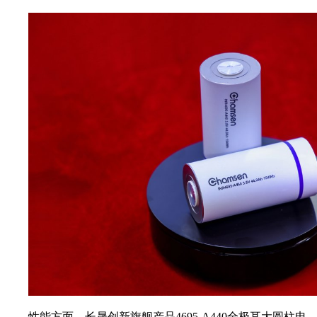
性能方面，长晟创新旗舰产品4695-A440全极耳大圆柱电