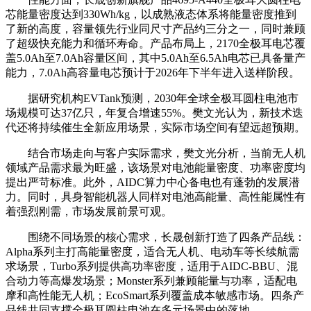
芯能量密度达到330Wh/kg，以成熟液态体系将能量密度推到
了新的高度，容量领先行业同尺寸产品约三分之一，同时兼顾
了超级快充能力和循环寿命。产品布局上，2170全极耳电芯覆
盖5.0Ah至7.0Ah容量区间，其中5.0Ah至6.5Ah电芯已具备量产
能力，7.0Ah高容量电芯预计于2026年下半年进入送样阶段。
据研究机构EVTank预测，2030年全球全极耳圆柱电池市
场规模可达37亿只，年复合增速55%。樊文光认为，新技术迭
代还将持续催生全新应用场景，实际市场空间有望远超预期。
结合市场走向与客户实际需求，樊文光分析，当前无人机
领域产品需求最为旺盛，该场景对电池能量密度、功率密度均
提出严苛标准。此外，AIDC算力中心备电也有蓬勃的发展潜
力。同时，具身智能机器人同样对电池高能量、高性能属性有
着强烈刚需，市场发展前景可观。
围绕不同场景的核心需求，长晟创新打造了四条产品线：
Alpha系列主打高能量密度，适合无人机、电动车等长续航需
求场景，Turbo系列提供高功率密度，适用于AIDC-BBU、混
合动力等高爆发场景；Monster系列兼顾能量与功率，适配电
摩和高性能无人机；EcoSmart系列覆盖成本敏感市场。四条产
品线共同支撑全极耳圆柱电池在多元场景中的落地。