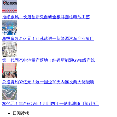
拒绝跟风！长晟创新凭自研全极耳圆柱电池工艺
总投资超21亿元！江苏武进一新能源汽车产业项目
第一代固态电池量产落地！纯锂新能源GWh级产线
总投资约32亿元！这一国企20天内连投两大储能项
20亿元！年产6GWh！四川内江一钠电池项目预计9月
日阅读榜