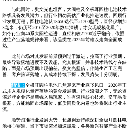
与此同时，樊文光也坦言，大圆柱及全极耳圆柱电池技术
路线具备发展潜力，但行业切勿高估产业化推进速度。回顾行
业发展历程，圆柱电池从18650迭代至21700型号，直径仅增加
3毫米，仍历经2016至2020年数年深耕，才实现规模化量产。
如今行业向46系大圆柱迈进，直径相较21700近乎翻倍，依照
过往产业落地规律来看，该品类在2025年前难以走向全面成
熟。
此前市场对其发展前景预判过于激进，拉高了行业预期，
最终导致落地进度不及设想。究其根源，并非技术路线存在缺
陷，而是市场预期出现偏差。樊文光坚信，伴随生产工艺完
善、客户验证落地，其成本持续下探，发展势头十分明朗。
结语：
全极耳圆柱电池已然迎来产业腾飞风口，2026年正
式步入规模化量产落地的黄金发展期。行业浪潮之下，无论资
深老牌企业还是新锐入局玩家，唯有深耕核心技术、坚守品质
根基，方能稳固市场席位，低质同质化内卷也终将退出行业主
流。
顺势踏准行业发展大势，长晟创新持续深耕全极耳圆柱电
池核心赛道。当下市场需求加速爆发，各类新兴智能产业不断