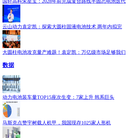
国轩高科朱星宝：2028年前完成复合路线半固态电池迭代
云山动力袁定凯：探索大圆柱固液电池技术 两年内拟完
大圆柱电池攻克量产难题！袁定凯：万亿级市场足够我们
数据
动力电池装车量TOP15座次生变：7家上升 韩系巨头
马斯克点赞宇树载人机甲，我国现存1025家人形机