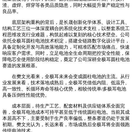
渣、虚焊、焊穿等各类品质隐患，同时大幅提升量产稳定性与
良品率。
底层架构重构的背后，是长晟创新化学体系、设计工具、
结构工艺三位一体深度耦合的系统化技术支柱，以整套系统工
程思维攻克行业难题，构筑起难以复刻的核心技术壁垒。公司
依托全极耳圆柱电池技术积淀，搭建全链路数字化设计平台，
具备定制化开发与高效落地能力，可精准匹配市场痛点、快速
响应客户需求。同时，立足电池全生命周期把控安全性能，保
障电芯全使用阶段结构稳定，奠定了公司深耕全极耳圆柱电池
赛道的发展根基。
在樊文光看来，全极耳未来会变成圆柱电池的主流。从行
业发展来看，技术落地成熟后，全极耳凭借低内阻、低温升、
高一致性、长循环寿命等核心优势，相较传统单/多极耳电池
具备压倒性性能优势。
成本层面，待生产工艺、配套材料及供应链体系全面完
善，全极耳电池成本可持平甚至低于传统圆柱电池。当前其成
本居高不下，主要受制于生产良率偏低，整条赛道仍处于发展
初期。樊文光认为，长远来看，市场成熟后全极耳将全面领跑
传统电池技术。