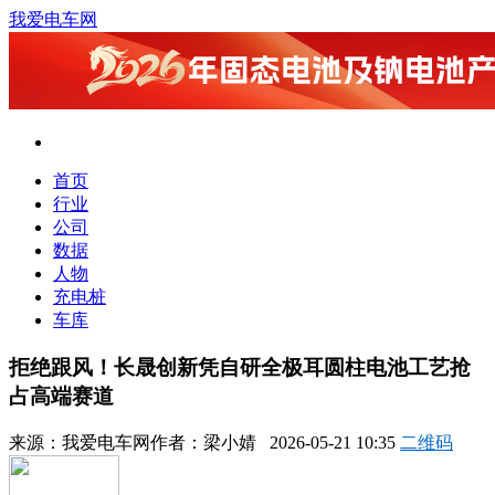
我爱电车网
首页
行业
公司
数据
人物
充电桩
车库
拒绝跟风！长晟创新凭自研全极耳圆柱电池工艺抢
占高端赛道
来源：
我爱电车网
作者：
梁小婧
2026-05-21 10:35
二维码