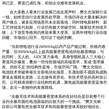
局已定、赛道已成红海，初创企业难有发展机会。
在大多数人看来行业发展已临近尾声时，樊文光深耕行业
一线，始终坚信行业发展尚处早期，市场仍存在大量未解决的
用户痛点，诸多应用场景尚未全面落地；同时锂电新材料、新
工艺持续迭代创新，行业仍有极大突破空间，随着技术持续升
级，上下游竞争格局仍将迎来重大变革。近两年锂电行业估值
回暖、市场信心回升，也印证了他的判断。
“当前锂电池行业260Wh/kg以内产品产能过剩、价格内卷
严重，但300Wh/kg以上超高能量密度电池供给极度稀缺；与
此同时，无人机、AIDC算力备电、具身智能机器人三大核心
赛道同步爆发，叠加一些传统领域的高端需求，形成‘需求爆
发、供给不足’的结构性蓝海，市场空间广阔。”樊文光指出，
电池技术突破将催生全新电动化场景，长晟创新不愿跟风成熟
赛道走规模化老路，立志做有差异化、有技术壁垒的高科技公
司。公司精准洞察行业结构性机遇，聚焦超高能量密度蓝海市
场，走出一条独特的发展路线。
“全极耳技术和高能量密度体系的良好结合是目前整个行
业内全极耳圆柱电池面临的比较大的一个挑战。”樊文光称，
目前公司聚焦把全极耳技术和高能量密度体系较好地结合。