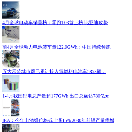
4月全球电动车销量榜：零跑T03首上榜 比亚迪攻势
前4月全球动力电池装车量122.9GWh：中国持续领跑
五大示范城市群已累计接入氢燃料电池车5853辆，
1-4月我国锂电总产量超177GWh 出口总额达780亿元
IEA：今年电池组价格或上涨15% 2030年前锂产量需增