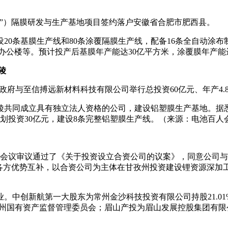
”）隔膜研发与生产基地项目签约落户安徽省合肥市肥西县。
设20条基膜生产线和80条涂覆隔膜生产线，配备16条全自动涂
办公楼等。预计投产后基膜年产能达30亿平方米，涂覆膜年产能
陵
区政府与至信搏远新材料科技有限公司举行总投资60亿元、年产4
共同成立具有独立法人资格的公司，建设铝塑膜生产基地。据悉，
划投资30亿元，建设8条完整铝塑膜生产线。（来源：电池百人
司董事会会议审议通过了《关于投资设立合资公司的议案》，同意公
。各方优势互补，以合资公司为主体在甘孜州投资建设锂资源深加
。中创新航第一大股东为常州金沙科技投资有限公司持股21.0
孜州国有资产监督管理委员会；眉山产投为眉山发展控股集团有限