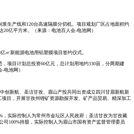
布制浆生产线和120台高速隔膜分切机。项目规划厂区占地面积约
达20亿平方米。（来源：电池百人会-电池网）
.8亿㎡新能源电池用铝塑膜项目签约仪式。
项目计划总投资60亿元，总计划用地约330亩，分两期建
会-电池网）
司与中创新航、圣洁甘孜、眉山产投共同出资成立四川甘眉新航新
工项目，开展甘孜州锂矿资源勘探开发、矿产品贸易、精深加工
1%，实际控制人为常州市金坛区人民政府；圣洁甘孜为甘孜藏
公司100%持股，实际控制人为眉山市国有资产监督管理委员