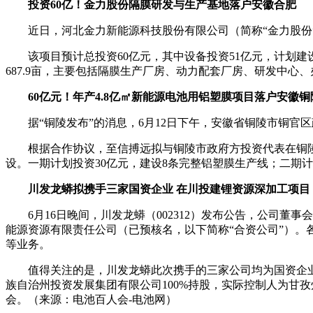
投资60亿！金力股份隔膜研发与生产基地落户安徽合肥
近日，河北金力新能源科技股份有限公司（简称“金力股份
该项目预计总投资60亿元，其中设备投资51亿元，计划建
687.9亩，主要包括隔膜生产厂房、动力配
套厂房、研发中心、
60亿元！年产4.8亿㎡新能源电池用铝塑膜项目落户安徽铜
据“铜陵发布”的消息，6月12日下午，安徽省铜陵市铜官
根据合作协议，至信搏远拟与铜陵市政府方投资代表在铜陵
设。一期计划投资30亿元，建设8条完整铝塑膜生产线；二期计
川发龙蟒
拟
携手三家国资企业 在川投建锂资源深加工项目
6月16日晚间，川发龙蟒（002312）发布公告，公
能源资源有限责任公司（已预核名，以下简称“合资公司”）
等业务。
值得关注的是，川发龙蟒此次携手的三家公司均为国资企业
族自治州投资发展集团有限公司100%持股，实际控制人为甘
会。（来源：电池百人会-电池网）