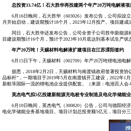
总投资33.74亿！石大胜华再投建两个年产20万吨电解液项
6月16日晚间，石大胜华（603026）发布公告，公司拟
月开始启动，建设期预计18个月，2023年12月投产。项目建成
同日，石大胜华还发布公告，公司全资子公司胜华新能源科技
目建设期预计16个月，预计于2023年10月底达到基本试生产状
年产20万吨！天赐材料电解液扩建项目在江苏溧阳签约
6月15日下午，天赐材料（002709）年产20万吨锂
据悉，2018年2月2日，天赐材料与南渡镇政府签署投资
品标杆”，一期项目于2019年5月在南渡镇开工建设，2022
新航等国际一流的锂电池企业提供配套。（来源：电池百人会-
英杰电气拟5亿投建新能源充电桩专业制造及电化学储能
6月10日晚间，英杰电气（300820）公告，公司与德
电化学储能业务基地项目。项目计划总投资额5亿元，项目分三