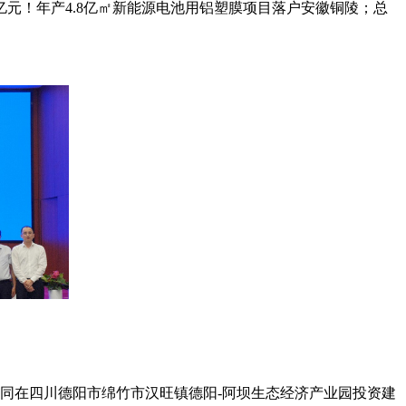
亿元！年产4.8亿㎡新能源电池用铝塑膜项目落户安徽铜陵；总
司，共同在四川德阳市绵竹市汉旺镇德阳-阿坝生态经济产业园投资建