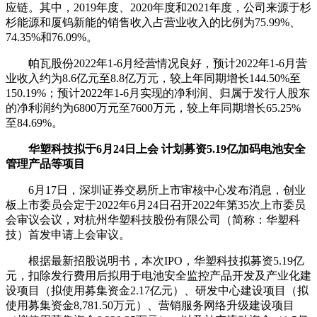
应链。其中，2019年度、2020年度和2021年度，公司来源于杉
杉能源和厦钨新能的销售收入占营业收入的比例为75.99%、
74.35%和76.09%。
帕瓦股份2022年1-6月经营情况良好，预计2022年1-6月营
业收入约为8.6亿元至8.8亿万元，较上年同期增长144.50%至
150.19%；预计2022年1-6月实现的净利润、归属于发行人股东
的净利润约为6800万元至7600万元，较上年同期增长65.25%
至84.69%。
华塑科技拟于6月24日上会 计划募资5.19亿加码
电池安全
管理产品等项目
6月17日，深圳证券交易所上市审核中心发布消息，创业
板上市委员会定于2022年6月24日召开2022年第35次上市委员
会审议会议，对杭州华塑科技股份有限公司（简称：华塑科
技）首发申请上会审议。
根据最新招股说明书，本次IPO，华塑科技拟募资5.19亿
元，扣除发行费用后拟用于电池安全监控产品开发及产业化建
设项目（拟使用募集资金2.17亿元）、研发中心建设项目（拟
使用募集资金8,781.50万元）、营销服务网络升级建设项目