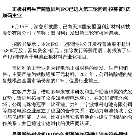
正极材料生产商盟固利IPO已进入第三轮问询 拟募资7亿
加码主业
6月15日，深交所披露，已向天津国安盟固利新材料科技
股份有限公司（简称：盟固利）发出第三轮审核问询函。
招股书显示，本次IPO，盟固利拟公开发行普通股不超过
5,800万股，募集资金7亿元，扣除发行等费用后，将投资于年
产1万吨锂离子电池正极材料产业化项目。
盟固利的主营业务为锂电池正极材料的研发、生产和销
售，主要产品为钴酸锂和三元材料。2021年，公司钴酸锂的销
售规模占全国市场份额的11%，位居行业前三。
在客户方面，借助多年来技术研发和生产经验积累的先发
优势，盟固利拓展了众多知名锂电池客户。在3C消费电池领
域，公司与珠海冠宇、比亚迪、力神、宁波维科电池有限公司
等知名电池企业建立了稳固的合作关系；在动力电池领域，公
司与亿纬锂能、力神、比亚迪等知名电池企业建立了稳固的合
作关系，并已通过宁德时代的供应商认证。
曼恩斯特创业板IPO过会 拟募资加码锂电涂布设备领域