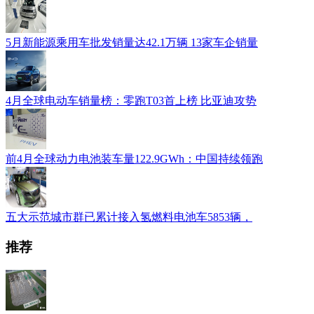
5月新能源乘用车批发销量达42.1万辆 13家车企销量
4月全球电动车销量榜：零跑T03首上榜 比亚迪攻势
前4月全球动力电池装车量122.9GWh：中国持续领跑
五大示范城市群已累计接入氢燃料电池车5853辆，
推荐