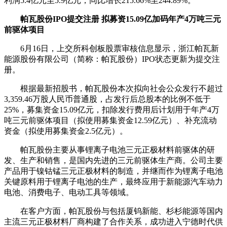
利润5.4亿元至5.9亿元，同比增长215.66%至244.89%。
帕瓦股份IPO提交注册 拟募资15.09亿加码年产4万吨三元
前驱体项目
6月16日，上交所科创板股票审核信息显示，浙江帕瓦新
能源股份有限公司（简称：帕瓦股份）IPO状态更新为提交注
册。
根据最新招股书，帕瓦股份本次拟向社会公众发行不超过
3,359.46万股人民币普通股，占发行后总股本的比例不低于
25%，募集资金15.09亿元，扣除发行费用后计划用于年产4万
吨三元前驱体项目（拟使用募集资金12.59亿元）、补充流动
资金（拟使用募集资金2.5亿元）。
帕瓦股份主要从事锂离子电池三元正极材料前驱体的研
发、生产和销售，是国内先进的三元前驱体生产商。公司主要
产品用于镍钴锰三元正极材料的制造，并继而作为锂离子电池
关键原料用于锂离子电池的生产，最终应用于新能源汽车动力
电池、消费电子、电动工具等领域。
在客户方面，帕瓦股份与包括厦钨新能、杉杉能源等国内
主流三元正极材料厂商构建了合作关系，成功进入宁德时代供