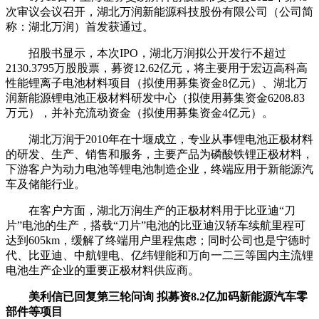
次审议会议召开，湖北万润新能源科技股份有限公司（公司简
称：湖北万润）首发获通过。
招股书显示，本次IPO，湖北万润拟公开发行不超过
2130.3795万股股票，募资12.62亿元，将主要用于宏迈高科高
性能锂离子电池材料项目（拟使用募集资金8亿元）、湖北万
润新能源锂电池正极材料研发中心（拟使用募集资金6208.83
万元），并补充流动资金（拟使用募集资金4亿元）。
湖北万润于2010年在十堰成立，专业从事锂电池正极材料
的研发、生产、销售和服务，主要产品为磷酸铁锂正极材料，
下游客户为动力电池等锂电池制造企业，终端应用于新能源汽
车及储能行业。
在客户方面，湖北万润生产的正极材料用于比亚迪“刀
片”电池的生产，搭载“刀片”电池的比亚迪汉轿车续航里程可
达到605km，缓解了终端用户里程焦虑；同时公司也是宁德时
代、比亚迪、中航锂电、亿纬锂能和万向一二三等国内主流锂
电池生产企业的重要正极材料供应商。
美利信
已回复
第三轮问询 拟募资8.2亿加码新能源汽车零
部件等项目