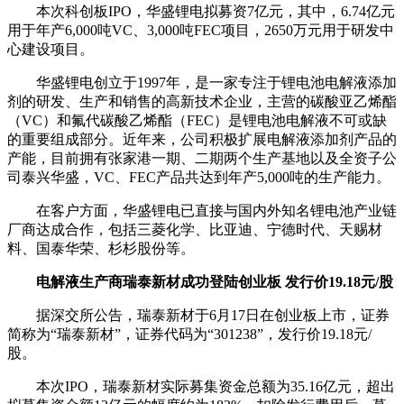
本次科创板IPO，华盛锂电拟募资7亿元，其中，6.74亿元
用于年产6,000吨VC、3,000吨FEC项目，2650万元用于研发中
心建设项目。
华盛锂电创立于1997年，是一家专注于锂电池电解液添加
剂的研发、生产和销售的高新技术企业，主营的碳酸亚乙烯酯
（VC）和氟代碳酸乙烯酯（FEC）是锂电池电解液不可或缺
的重要组成部分。近年来，公司积极扩展电解液添加剂产品的
产能，目前拥有张家港一期、二期两个生产基地以及全资子公
司泰兴华盛，VC、FEC产品共达到年产5,000吨的生产能力。
在客户方面，华盛锂电已直接与国内外知名锂电池产业链
厂商达成合作，包括三菱化学、比亚迪、宁德时代、天赐材
料、国泰华荣、杉杉股份等。
电解液生产商瑞泰新材成功登陆创业板 发行价19.18元/股
据深交所公告，瑞泰新材于6月17日在创业板上市，证券
简称为“瑞泰新材”，证券代码为“301238”，发行价19.18元/
股。
本次IPO，瑞泰新材实际募集资金总额为35.16亿元，超出