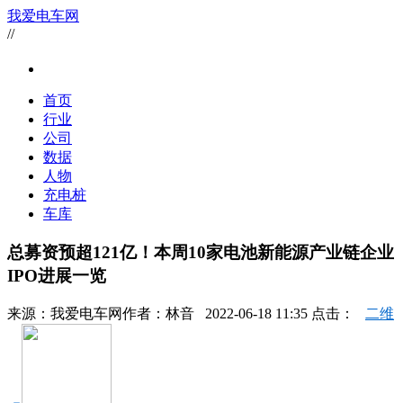
我爱电车网
//
首页
行业
公司
数据
人物
充电桩
车库
总募资预超121亿！本周10家电池新能源产业链企业
IPO进展一览
来源：
我爱电车网
作者：
林音
2022-06-18 11:35 点击：
二维