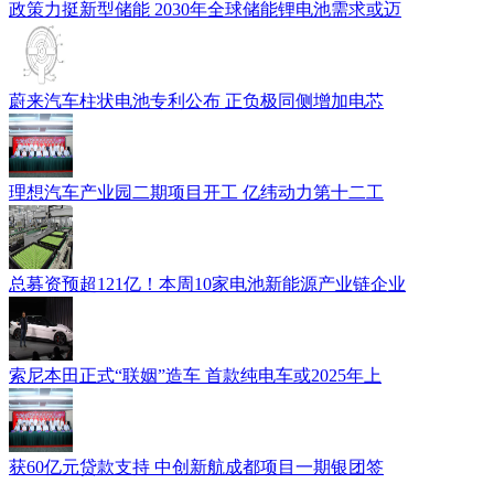
政策力挺新型储能 2030年全球储能锂电池需求或迈
蔚来汽车柱状电池专利公布 正负极同侧增加电芯
理想汽车产业园二期项目开工 亿纬动力第十二工
总募资预超121亿！本周10家电池新能源产业链企业
索尼本田正式“联姻”造车 首款纯电车或2025年上
获60亿元贷款支持 中创新航成都项目一期银团签