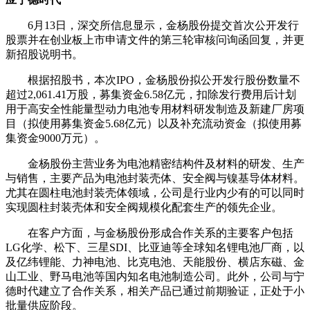
6月13日，深交所信息显示，金杨股份提交首次公开发行
股票并在创业板上市申请文件的第三轮审核问询函回复，并更
新招股说明书。
根据招股书，本次IPO，金杨股份拟公开发行股份数量不
超过2,061.41万股，募集资金6.58亿元，扣除发行费用后计划
用于高安全性能量型动力电池专用材料研发制造及新建厂房项
目（拟使用募集资金5.68亿元）以及补充流动资金（拟使用募
集资金9000万元）。
金杨股份主营业务为电池精密结构件及材料的研发、生产
与销售，主要产品为电池封装壳体、安全阀与镍基导体材料。
尤其在圆柱电池封装壳体领域，公司是行业内少有的可以同时
实现圆柱封装壳体和安全阀规模化配套生产的领先企业。
在客户方面，与金杨股份形成合作关系的主要客户包括
LG化学、松下、三星SDI、比亚迪等全球知名锂电池厂商，以
及亿纬锂能、力神电池、比克电池、天能股份、横店东磁、金
山工业、野马电池等国内知名电池制造公司。此外，公司与宁
德时代建立了合作关系，相关产品已通过前期验证，正处于小
批量供应阶段。