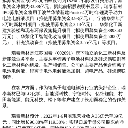
拟募集资金额12亿元的幅度约为182%，扣除发行费用后，募
集资金净额为33.88亿元。据此前招股说明书显示，瑞泰新材
IPO募集资金将用于波兰华荣新建Prusice4万吨/年锂离子动力
电池电解液项目（拟使用募集资金3.93亿元）、宁德华荣年产
8万吨新材料项目（拟使用募集资金3.13亿元）、华荣化工新
建实验楼和现有环保设施提升项目（拟使用募集资金8893.43
万元）、华荣化工智能化改造项目（拟使用募集资金5000万
元）、补充流动资金（拟使用募集资金3.55亿元）等项目。
瑞泰新材是江苏国泰（002091）旗下独立的化工新材料及
新能源业务平台，主要从事锂离子电池材料以及硅烷偶联剂等
化工新材料的研发、生产和销售。公司的主要产品包含锂离子
电池电解液、锂离子电池电解液添加剂、超电产品、硅烷偶联
剂等。
在客户方面，作为锂离子电池电解液行业的头部企业，瑞
泰新材已与LG化学、新能源科技、宁德时代、亿纬锂能、村
田新能源、能元科技、松下等客户建立了长期而稳定的合作关
系。
瑞泰新材预计，2022年1-6月实现营业收入35亿元至39亿
元，同比增长96.88%至119.38%；实现归属于母公司股东的净