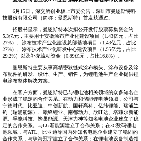
6月15日，深交所创业板上市委公告，深圳市曼恩斯特科
技股份有限公司（简称：曼恩斯特）首发获通过。
招股书显示，曼恩斯特本次拟公开发行股票募集资金约
5.3亿元，主要用于安徽涂布产业化建设项目（1.43亿元，占比
27%）、涂布技术产业化建设总部基地项目（1.43亿元，占比
27%）、涂布技术产业化研发中心建设项目（1.55亿元，占比
29.2%）以及补充流动资金（0.89亿元，占比16.8%）。
曼恩斯特主要从事高精密狭缝式涂布模头、涂布设备及涂
布配件的研发、设计、生产、销售，为锂电池生产企业提供锂
电涂布整体解决方案。
在客户方面，曼恩斯特已与锂电池相关领域的众多知名企
业形成了稳定的合作关系。在动力和储能锂电池领域，公司与
宁德时代、比亚迪、中创新航、国轩高科、亿纬锂能、瑞浦兰
钧（瑞浦能源）、赣锋锂业、南都动力、欣旺达、塔菲尔新能
源、孚能科技、蜂巢能源、天津力神等知名电池企业建立了稳
定的合作关系。与LG新能源建立了合作关系；在3C数码锂电
池领域，与ATL、比亚迪等国内外知名电池企业建立了稳固的
合作关系，与珠海冠宇建立了合作关系；在锂电池设备制造领