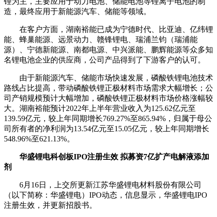
锂为主，主要应用于动力电池、储能电池等锂离子电池的制
造，最终应用于新能源汽车、储能等领域。
在客户方面，湖南裕能已成为宁德时代、比亚迪、亿纬锂
能、蜂巢能源、远景动力、赣锋锂电、瑞浦兰钧（瑞浦能
源）、宁德新能源、南都电源、中兴派能、鹏辉能源等众多知
名锂电池企业的供应商，公司产品得到了下游客户的认可。
由于新能源汽车、储能市场快速发展，磷酸铁锂电池技术
路线占比提高，带动磷酸铁锂正极材料市场需求大幅增长；公
司产销规模预计大幅增加，磷酸铁锂正极材料市场价格涨幅较
大。湖南裕能预计2022年上半年营业收入为125.62亿元至
139.59亿元，较上年同期增长769.27%至865.94%，归属于母公
司所有者的净利润为13.54亿元至15.05亿元，较上年同期增长
548.96%至621.13%。
华盛锂电科创板IPO注册生效 拟募资7亿扩产电解液添加
剂
6月16日，上交所更新江苏华盛锂电材料股份有限公司
（以下简称：华盛锂电）IPO动态，信息显示，华盛锂电IPO
注册生效，并更新招股书。