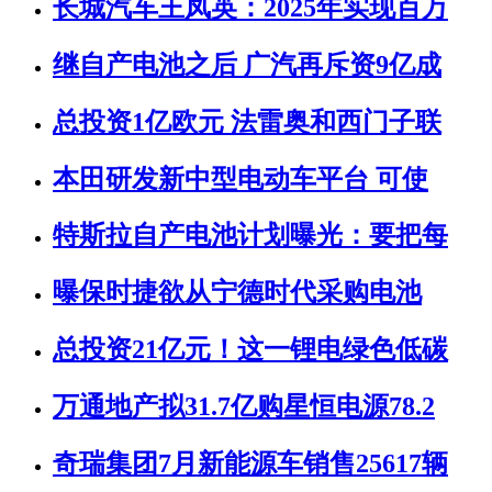
长城汽车王凤英：2025年实现百万
继自产电池之后 广汽再斥资9亿成
总投资1亿欧元 法雷奥和西门子联
本田研发新中型电动车平台 可使
特斯拉自产电池计划曝光：要把每
曝保时捷欲从宁德时代采购电池
总投资21亿元！这一锂电绿色低碳
万通地产拟31.7亿购星恒电源78.2
奇瑞集团7月新能源车销售25617辆