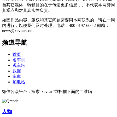
自其它媒体，转载目的在于传递更多信息，并不代表本网赞同
其观点和对其真实性负责。
如因作品内容、版权和其它问题需要同本网联系的，请在一周
内进行，以便我们及时处理。电话：400-6197-660-2 邮箱：
news@xevcar.com
频道导航
首页
名车志
观车坛
数据
车库
加电站
微信公众平台：搜索“xevcar”或扫描下面的二维码
人物