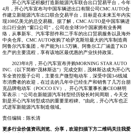
开心汽车还积极打造新能源汽车联合出口贸易平台，今年
4月，开心汽车宣布与中国车辆进出口有限公司CMC AUTO合
作建立新能源汽车出口联合交易平台，目标是在未来五年内实
现108亿美元的总交易额。据了解，CMC AUTO是中国车辆进
出口行业的 “窗口公司”，公司在全球59个国家拥有业务网
络，从事新车、汽车零部件和二手车的出口贸易服务以及海外
中央仓库。CMC AUTO收购了哈萨克斯坦最大的汽车制造商
阿鲁尔汽车集团，年产能为11.5万辆。阿鲁尔工厂涵盖了KD
生产的主要流程，享有该地区最优惠的产业扶持政策。
2023年8月，开心汽车宣布并购MORNING STAR AUTO
INC.（以下简称“茂林斯达”）完成交割，茂林斯达成为开心汽
车全资控股子公司，主要生产微型电动车，深受中国3-6线城
市消费者的欢迎，在过去的几年中已经生产和销售了几万台朋
克品牌电动车（POCCO EV）。开心汽车董事长兼CEO林明
军表示：“公司在新能源汽车转型经历较长时间周期，今天交
割是开心汽车转型成功的重要里程碑。”由此，开心汽车也正
式进军新能源汽车制造领域。
责任编辑：陈长清
更多行业价值资讯浏览、分享，欢迎扫描下方二维码关注我爱