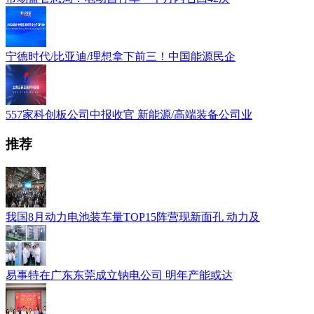
宁德时代/比亚迪/理想拿下前三！中国能源民企
557家科创板公司中报收官 新能源/高端装备公司业
推荐
我国8月动力电池装车量TOP15阵营现新面孔 动力及
易事特在广东东莞成立钠电公司 明年产能或达