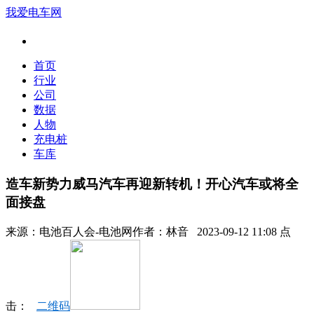
我爱电车网
首页
行业
公司
数据
人物
充电桩
车库
造车新势力威马汽车再迎新转机！开心汽车或将全
面接盘
来源：
电池百人会-电池网
作者：
林音
2023-09-12 11:08 点
击：
二维码