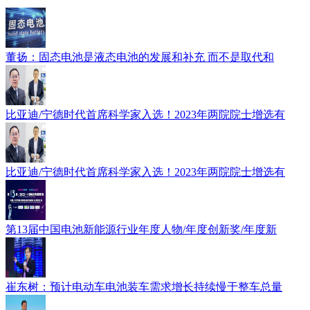
董扬：固态电池是液态电池的发展和补充 而不是取代和
比亚迪/宁德时代首席科学家入选！2023年两院院士增选有
比亚迪/宁德时代首席科学家入选！2023年两院院士增选有
第13届中国电池新能源行业年度人物/年度创新奖/年度新
崔东树：预计电动车电池装车需求增长持续慢于整车总量