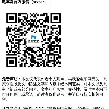
电车网官方微信（xevcar）！
免责声明：
本文仅代表作者个人观点，与我爱电车网无关。其
原创性以及文中陈述文字和内容未经本网证实，对本文以及其
中全部或者部分内容、文字的真实性、完整性、及时性本站不
作任何保证或承诺，请读者仅作参考，并请自行核实相关内
容。
凡本网注明 “来源：XXX（非我爱电车网）”的作品，均转载