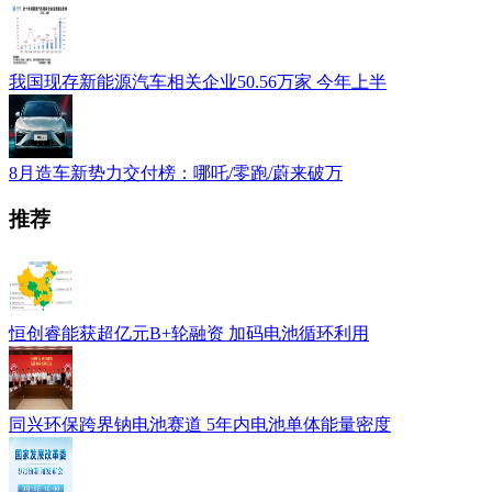
我国现存新能源汽车相关企业50.56万家 今年上半
8月造车新势力交付榜：哪吒/零跑/蔚来破万
推荐
恒创睿能获超亿元B+轮融资 加码电池循环利用
同兴环保跨界钠电池赛道 5年内电池单体能量密度