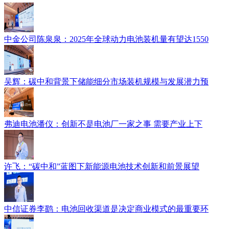
中金公司陈泉泉：2025年全球动力电池装机量有望达1550
吴辉：碳中和背景下储能细分市场装机规模与发展潜力预
弗迪电池潘仪：创新不是电池厂一家之事 需要产业上下
许飞：“碳中和”蓝图下新能源电池技术创新和前景展望
中信证券李鹞：电池回收渠道是决定商业模式的最重要环