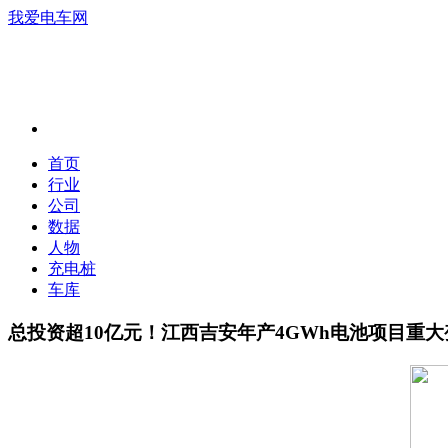
我爱电车网
首页
行业
公司
数据
人物
充电桩
车库
总投资超10亿元！江西吉安年产4GWh电池项目重