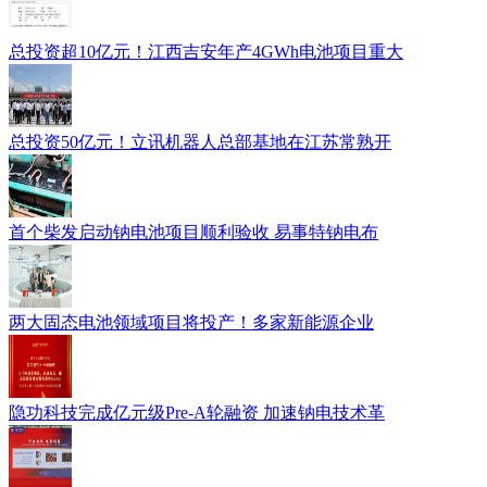
总投资超10亿元！江西吉安年产4GWh电池项目重大
总投资50亿元！立讯机器人总部基地在江苏常熟开
首个柴发启动钠电池项目顺利验收 易事特钠电布
两大固态电池领域项目将投产！多家新能源企业
隐功科技完成亿元级Pre-A轮融资 加速钠电技术革