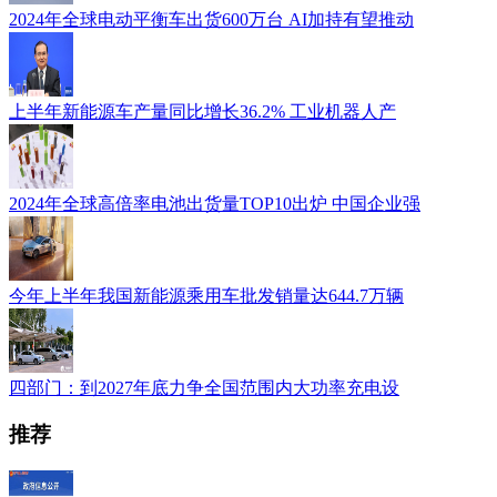
2024年全球电动平衡车出货600万台 AI加持有望推动
上半年新能源车产量同比增长36.2% 工业机器人产
2024年全球高倍率电池出货量TOP10出炉 中国企业强
今年上半年我国新能源乘用车批发销量达644.7万辆
四部门：到2027年底力争全国范围内大功率充电设
推荐