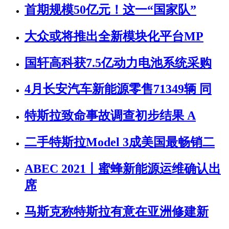
首期规模50亿元！这一“国家队”
大众或将推出全新模块化平台MP
国轩高科获7.5亿动力电池系统采购
4月长安汽车新能源零售71349辆 同
特斯拉致命事故调查初步结果 A
二手特斯拉Model 3成美国最畅销二
ABEC 2021丨蜜蜂新能源运维确认出
席
马斯克称特斯拉有意在亚洲修建新