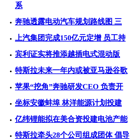
系
奔驰透露电动汽车规划路线图 三
上汽集团完成150亿元定增 员工持
宾利证实将推添越插电式混动版
特斯拉未来一年内或被亚马逊谷歌
苹果“挖角”奔驰研发CEO 负责开
坐标安徽蚌埠 林洋能源计划投建
亿纬锂能拟在美合资投建电池产能
特斯拉牵头28个公司组成团体 倡导