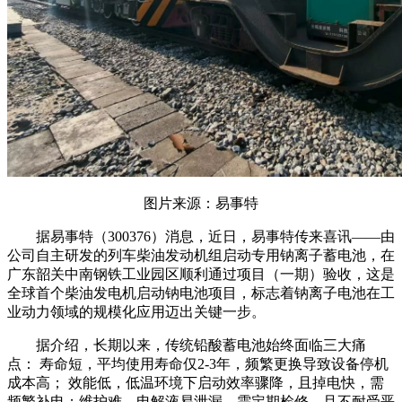
图片来源：易事特
据易事特（300376）消息，近日，易事特传来喜讯——由
公司自主研发的列车柴油发动机组启动专用钠离子蓄电池，在
广东韶关中南钢铁工业园区顺利通过项目（一期）验收，这是
全球首个柴油发电机启动钠电池项目，标志着钠离子电池在工
业动力领域的规模化应用迈出关键一步。
据介绍，长期以来，传统铅酸蓄电池始终面临三大痛
点： 寿命短，平均使用寿命仅2-3年，频繁更换导致设备停机
成本高； 效能低，低温环境下启动效率骤降，且掉电快，需
频繁补电；维护难，电解液易泄漏、需定期检修，且不耐受恶