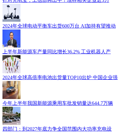
针对充电宝，工信部再出手！现存相关企业近3万
2024年全球电动平衡车出货600万台 AI加持有望推动
上半年新能源车产量同比增长36.2% 工业机器人产
2024年全球高倍率电池出货量TOP10出炉 中国企业强
今年上半年我国新能源乘用车批发销量达644.7万辆
四部门：到2027年底力争全国范围内大功率充电设