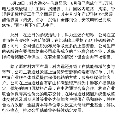
6月28日，科力远公告信息显示，6月份已完成年产3万吨
电池级碳酸锂工厂主体厂房建设，工厂园区内道路、沟渠、管
理标识标牌等工作已全面展开；其中首期年产1万吨电池级碳
酸锂设备（焙烧、卤水、沉锂）全部到位，安装调试已完成
90%，预计7月下旬正式生产。
此外，在近日的参观活动中，科力远还介绍称，公司在宜
春市拥有4座地下锂矿资源，在此基础上规划了3万吨碳酸锂产
能；同时，公司也在积极布局争取更多的上游资源。公司生产
的碳酸锂主要供给给由公司牵头成立的产业联合体企业，以保
障终端储能订单供应，在有余量的情况下也会面向市场销售。
除了原材料方面布局，科力远还介绍了在储能领域的参与
环节，公司主要通过紧抓上游优势资源和终端市场订单，并对
中游产业联合体成员提供保供包销的方式，服务终端储能客
户。公司在上游通过自有矿山和碳酸锂产能为中游客户提供稳
定、优势的锂电原材料产品，在中游通过合资合作、构建产业
联合体保障高性价比的电芯交付，在终端通过储能系统集成整
体交付以及后期运维等业务为储能客户提供产品和服务，并联
合地方政府、金融资本等单位牵头设立大储能产业基金，解决
行业痛点，推动公司储能业务持续稳定发展。