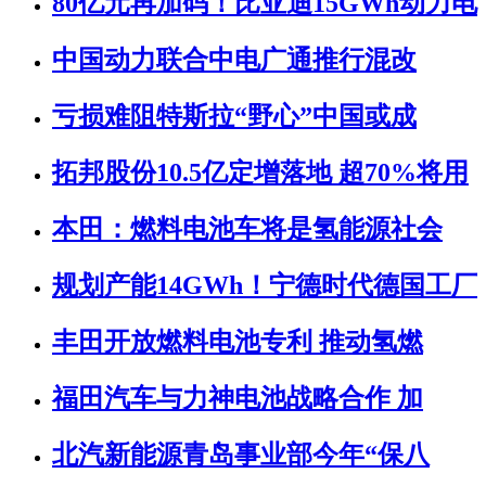
80亿元再加码！比亚迪15GWh动力电
中国动力联合中电广通推行混改
亏损难阻特斯拉“野心”中国或成
拓邦股份10.5亿定增落地 超70%将用
本田：燃料电池车将是氢能源社会
规划产能14GWh！宁德时代德国工厂
丰田开放燃料电池专利 推动氢燃
福田汽车与力神电池战略合作 加
北汽新能源青岛事业部今年“保八