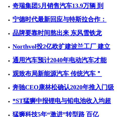
奇瑞集团5月销售汽车13.9万辆 到
宁德时代最新回应与特斯拉合作：
品牌要靠时间熬出来 东风雪铁龙
Northvol投2亿欧扩建波兰工厂 建立
通用汽车预计2040年电动汽车才能
观致布局新能源汽车 传统汽车＂
奔驰CEO康林松确认2020年推入门级
*ST猛狮中报锂电与铅电池收入均超
猛狮科技5年“激进”转型路 百亿