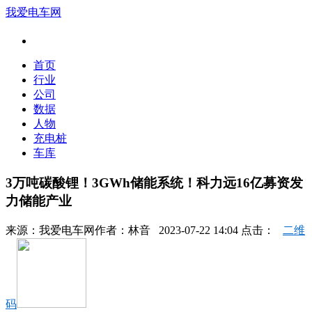
我爱电车网
首页
行业
公司
数据
人物
充电桩
车库
3万吨碳酸锂！3GWh储能系统！科力远16亿募资发
力储能产业
来源：
我爱电车网
作者：
林音
2023-07-22 14:04 点击：
二维
码