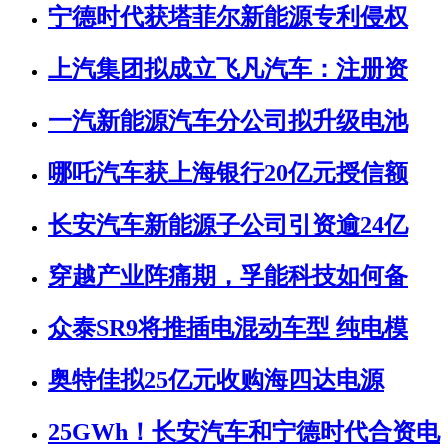
宁德时代获塔菲尔新能源专利侵权
上汽集团拟成立飞凡汽车：注册资
一汽新能源汽车分公司拟升级电池
哪吒汽车获上海银行20亿元授信额
长安汽车新能源子公司引资逾24亿
穿越产业阵痛期，孚能科技如何备
众泰SR9将推插电混动车型 纯电模
奥特佳拟25亿元收购海四达电源
25GWh！长安汽车和宁德时代合资电