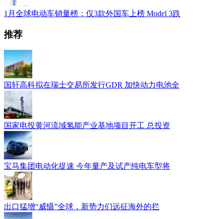
1月全球电动车销量榜：仅3款外国车上榜 Model 3跌
推荐
国轩高科拟在瑞士交易所发行GDR 加快动力电池全
国家电投黄河流域氢能产业基地项目开工 总投资
宝马集团电动化提速 今年量产及试产纯电车型将
出口猛增“威慑”全球，新势力们远征海外的拦