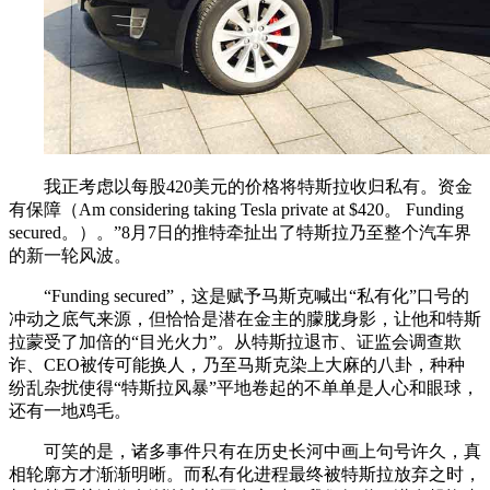
我正考虑以每股420美元的价格将特斯拉收归私有。资金
有保障（Am considering taking Tesla private at $420。 Funding
secured。）。”8月7日的推特牵扯出了特斯拉乃至整个汽车界
的新一轮风波。
“Funding secured”，这是赋予马斯克喊出“私有化”口号的
冲动之底气来源，但恰恰是潜在金主的朦胧身影，让他和特斯
拉蒙受了加倍的“目光火力”。从特斯拉退市、证监会调查欺
诈、CEO被传可能换人，乃至马斯克染上大麻的八卦，种种
纷乱杂扰使得“特斯拉风暴”平地卷起的不单单是人心和眼球，
还有一地鸡毛。
可笑的是，诸多事件只有在历史长河中画上句号许久，真
相轮廓方才渐渐明晰。而私有化进程最终被特斯拉放弃之时，