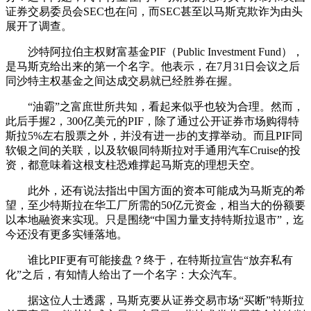
证券交易委员会SEC也在问，而SEC甚至以马斯克欺诈为由头
展开了调查。
沙特阿拉伯主权财富基金PIF（Public Investment Fund），
是马斯克给出来的第一个名字。他表示，在7月31日会议之后
同沙特主权基金之间达成交易就已经胜券在握。
“油霸”之富庶世所共知，看起来似乎也较为合理。然而，
此后手握2，300亿美元的PIF，除了通过公开证券市场购得特
斯拉5%左右股票之外，并没有进一步的支撑举动。而且PIF同
软银之间的关联，以及软银同特斯拉对手通用汽车Cruise的投
资，都意味着这根支柱恐难撑起马斯克的理想天空。
此外，还有说法指出中国方面的资本可能成为马斯克的希
望，至少特斯拉在华工厂所需的50亿元资金，相当大的份额要
以本地融资来实现。只是围绕“中国力量支持特斯拉退市”，迄
今还没有更多实锤落地。
谁比PIF更有可能接盘？终于，在特斯拉宣告“放弃私有
化”之后，有知情人给出了一个名字：大众汽车。
据这位人士透露，马斯克要从证券交易市场“买断”特斯拉