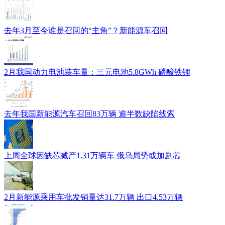
去年3月至今谁是召回的“主角”？新能源车召回
2月我国动力电池装车量：三元电池5.8GWh 磷酸铁锂
去年我国新能源汽车召回83万辆 逾半数缺陷线索
上周全球因缺芯减产1.31万辆车 俄乌局势或加剧芯
2月新能源乘用车批发销量达31.7万辆 出口4.53万辆