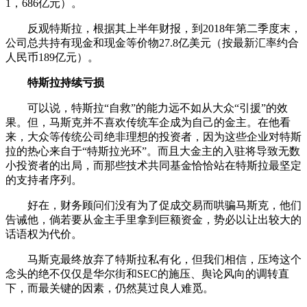
1，686亿元）。
反观特斯拉，根据其上半年财报，到2018年第二季度末，
公司总共持有现金和现金等价物27.8亿美元（按最新汇率约合
人民币189亿元）。
特斯拉持续亏损
可以说，特斯拉“自救”的能力远不如从大众“引援”的效
果。但，马斯克并不喜欢传统车企成为自己的金主。在他看
来，大众等传统公司绝非理想的投资者，因为这些企业对特斯
拉的热心来自于“特斯拉光环”。而且大金主的入驻将导致无数
小投资者的出局，而那些技术共同基金恰恰站在特斯拉最坚定
的支持者序列。
好在，财务顾问们没有为了促成交易而哄骗马斯克，他们
告诫他，倘若要从金主手里拿到巨额资金，势必以让出较大的
话语权为代价。
马斯克最终放弃了特斯拉私有化，但我们相信，压垮这个
念头的绝不仅仅是华尔街和SEC的施压、舆论风向的调转直
下，而最关键的因素，仍然莫过良人难觅。