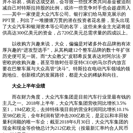
并不容易，倘若达成交易，会导致一些技术类共同基金被迫削
减自己对特斯拉持股的比例，或许一些竞争对手也会趁虚而入
——其中一家便是大众汽车公司。银行家们给马斯克展示的
PPT里，列出了一堆腰缠万贯的潜在投资者花名册，里头出现
了大众汽车和银湖资本等公司的名字，这些未来金主允诺将提
供高达300亿美元的资金，占720亿美元总需求量的四成以上。
以收购方兴趣来说，大众，偏偏是对诸多外在品牌抱有浓
厚兴趣的“进攻型选手”，从其构建12个整车品牌的数十年扩张
历史便可见一斑。而“大众教父”皮耶希反复表达对阿尔法·罗
密欧的收购兴趣，甚至导致时任菲亚特CEO的马尔乔内放言
要在巴黎车展与大众高管“决斗”。特斯拉在电动汽车领域的领
跑地位、创新模式的发展路径，都是大众的稀缺和向往。
大众上半年业绩
而在财力角度，大众汽车集团是目前汽车行业里最有钱的
主儿之一。2018年上半年，大众汽车集团营收同比增长3.5%
至1，194亿欧元，去掉特殊项目前的营业利润同比增长10.1%
至98亿欧元，全年利润有望冲击200亿欧元，是足以和丰田较
量利润额的唯一车企；截至2018年6月30日，大众汽车集团的
现金和现金等价物总计为212亿欧元（按最新汇率约合人民币