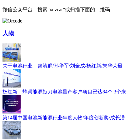
微信公众平台：搜索“xevcar”或扫描下面的二维码
人物
关于电池行业！曾毓群/孙华军/刘金成/杨红新/朱华荣最
杨红新：蜂巢能源短刀电池量产客户项目已达84个 3个来
第14届中国电池新能源行业年度人物/年度创新奖/成长潜