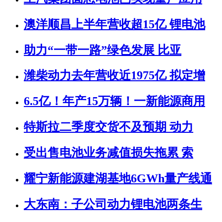
澳洋顺昌上半年营收超15亿 锂电池
助力“一带一路”绿色发展 比亚
潍柴动力去年营收近1975亿 拟定增
6.5亿！年产15万辆！一新能源商用
特斯拉二季度交货不及预期 动力
受出售电池业务减值损失拖累 索
耀宁新能源建湖基地6GWh量产线通
大东南：子公司动力锂电池两条生