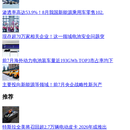
渗透率高达53.9%！8月我国新能源乘用车零售102.
现存超70万家相关企业！这一领域电池安全问题突
前7月海外动力电池装车量近193GWh TOP3市占率均下
主要投向新能源等领域！前7月央企战略性新兴产
推荐
特斯拉全美将召回超2.7万辆电动皮卡 2026年或推出