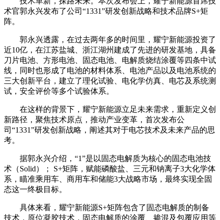
技术革新，探路未来。本次发布会上，耀宁新能源首席技
术官郭永兴发布了公司“1331”研发创新战略和技术品牌S+矩
阵。
郭永兴透露，在过去两年多的时间里，耀宁新能源投资了
近10亿，在江苏盐城、浙江湖州建成了先进的研发基地，具备
刀片电池、方形电池、固态电池、电解质烧结涂覆等四条中试
线，同时也形成了电池的材料体系、电池产品以及电池系统的
三大创新平台，建立了理化试验、电化学仿真、电芯及系统测
试，安全评价等多个试验体系。
在这样的背景下，耀宁新能源立足未来需求，重新定义创
新路径，聚焦技术原点，推动产业变革，首次发布公
司“1331”研发创新战略，阐述其对于电芯技术及未来产品的思
考。
据郭永兴介绍，“1”是以固态电解质为核心的固态电池技
术（Solid）； S+矩阵，赋能磷酸盐、三元和钠离子3大化学体
系，瞄准乘用车、商用车和储能3大战略市场，最终实现全固
态这一终极目标。
具体来看，耀宁新能源S+矩阵包含了固态电解质的制备
技术，原位凝胶技术，固态电解质的涂覆、掺混及包覆应用等