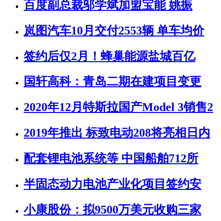
百度副总裁邬学斌加盟宝能 姚振
岚图汽车10月交付2553辆 单车均价
签约后仅2月！蜂巢能源盐城百亿
国轩高科：青岛二期在建项目变更
2020年12月特斯拉国产Model 3销售2
2019年推出 标致电动208将亮相日内
配套锂电池系统等 中国船舶712所
半固态动力电池产业化项目签约安
小康股份：拟9500万美元收购三家