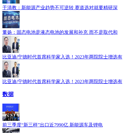
于清教：新能源产业趋势不可逆转 赛道选对就要精研深
董扬：固态电池是液态电池的发展和补充 而不是取代和
比亚迪/宁德时代首席科学家入选！2023年两院院士增选有
比亚迪/宁德时代首席科学家入选！2023年两院院士增选有
数据
前三季度“新三样”出口近7990亿 新能源车及锂电