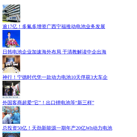
逾17亿！多氟多增资广西宁福推动电池业务发展
日韩电池企业加速海外布局 于清教解读中企出海
神行！宁德时代凭一款动力电池10天俘获3大车企
外国客商超爱“它”！出口锂电池等“新三样”
总投资50亿！天劲新能源一期年产20亿Wh动力电池